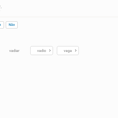
r
.
m
Não
vadiar
vadio
vaga
ados me ajudou