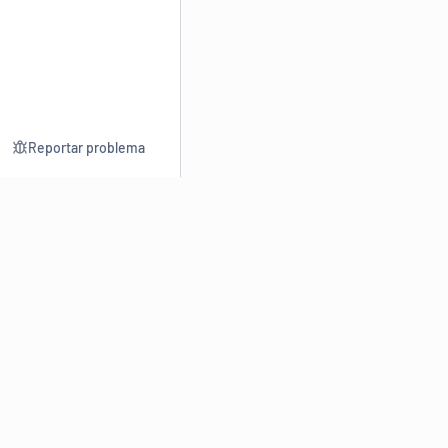
Reportar problema
Consultar
Escrev
Dicionário
Reescre
Sinônimos
Parafra
Conjugação
Corrigir
Antônimos
Resumir