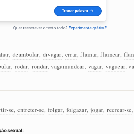
nhar
deambular
divagar
errar
flainar
flainear
flan
,
,
,
,
,
,
ular
rodar
rondar
vagamundear
vagar
vaguear
va
,
,
,
,
,
,
tir-se
entreter-se
folgar
folgazar
jogar
recrear-se
,
,
,
,
,
ção sexual: