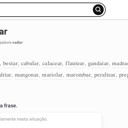
ar
 palavra
vadiar
:
bestar
cabular
calacear
flautear
gandaiar
madra
,
,
,
,
,
,
driar
mangonar
mariolar
marombar
peraltear
pre
,
,
,
,
,