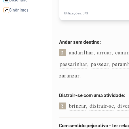
Sinônimos
Cata-letras
Andar sem destino:
Conexões
andarilhar
arruar
cami
,
,
2
Caça-palavras
passarinhar
passear
peramb
,
,
zaranzar
.
Dicionário
Distrair-se com uma atividade:
brincar
distrair-se
diver
,
,
3
Sinônimos
Com sentido pejorativo – ter rela