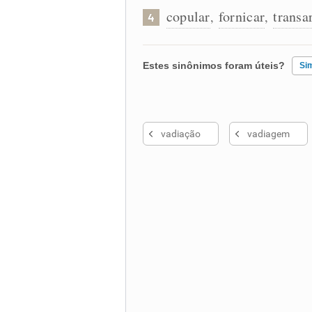
copular
fornicar
transa
,
,
4
Estes sinônimos foram úteis?
Si
Existem sinônimos incorretos
vadiação
vadiagem
Nenhum dos sinônimos apresent
Outro