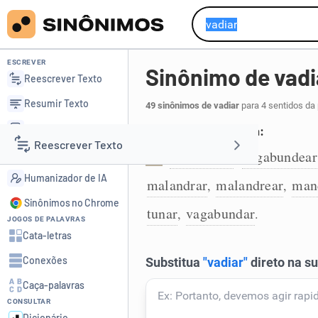
ESCREVER
Sinônimo de vadi
Reescrever Texto
Resumir Texto
49 sinônimos de vadiar
para 4 sentidos da
Corrigir Texto
Viver de forma ociosa:
Reescrever Texto
Detector de IA
bandarrear
vagabundear
,
1
Humanizador de IA
malandrar
malandrear
man
,
,
Resumir Texto
Sinônimos no Chrome
tunar
vagabundar
,
.
JOGOS DE PALAVRAS
Corrigir Texto
Cata-letras
Conexões
Detector de IA
Caça-palavras
CONSULTAR
Humanizador de IA
Dicionário