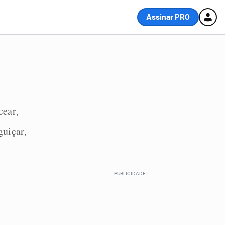
Assinar PRO
cear
,
guiçar
,