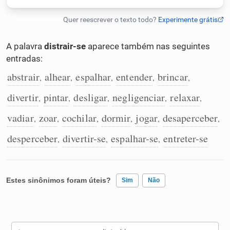
Humanizador de IA
A palavra
distrair-se
aparece também nas seguintes
entradas:
Cata-letras
abstrair
alhear
espalhar
entender
brincar
,
,
,
,
,
divertir
pintar
desligar
negligenciar
relaxar
,
,
,
,
,
Conexões
vadiar
zoar
cochilar
dormir
jogar
desaperceber
,
,
,
,
,
,
Caça-palavras
desperceber
divertir-se
espalhar-se
entreter-se
,
,
,
Estes sinônimos foram úteis?
Sim
Não
Dicionário
Sinônimos
Existem sinônimos incorretos