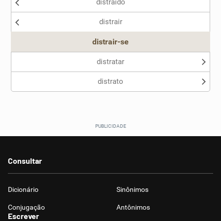
distraído
Nenhum dos sinônimos apresentados me ajudou
distrair
Outro
distrair-se
distratar
distrato
Consultar
Dicionário
Sinônimos
Conjugação
Antônimos
Escrever