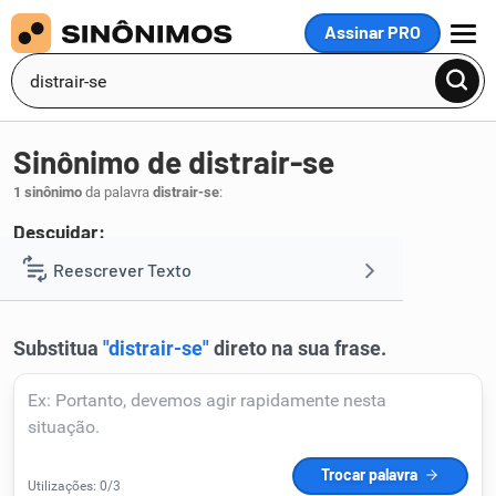
Assinar PRO
MENU
Sinônimo de distrair-se
1 sinônimo
da palavra
distrair-se
:
Descuidar:
esquecer
Reescrever Texto
.
1
Resumir Texto
Corrigir Texto
Detector de IA