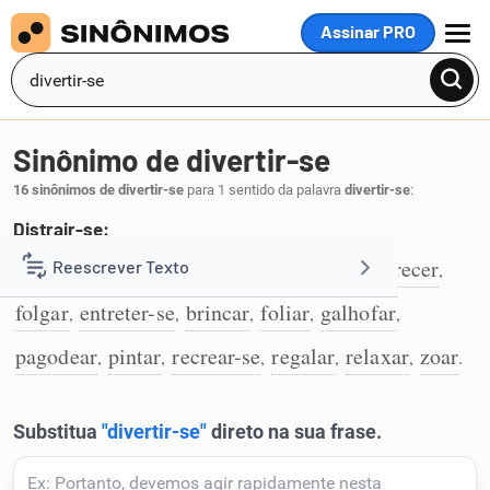
Assinar PRO
MENU
Sinônimo de divertir-se
16 sinônimos de divertir-se
para 1 sentido da palavra
divertir-se
:
Distrair-se:
festejar
curtir
distrair-se
pular
espairecer
Reescrever Texto
,
,
,
,
,
1
folgar
entreter-se
brincar
foliar
galhofar
,
,
,
,
,
Resumir Texto
pagodear
pintar
recrear-se
regalar
relaxar
zoar
,
,
,
,
,
.
Corrigir Texto
Detector de IA