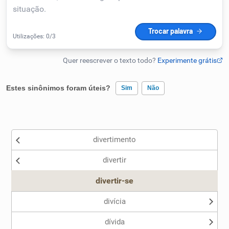
Humanizador de IA
Cata-letras
Estes sinônimos foram úteis?
Sim
Não
Conexões
Existem sinônimos incorretos
Caça-palavras
divertimento
Nenhum dos sinônimos apresentados me ajudou
divertir
Outro
divertir-se
Dicionário
divícia
Sinônimos
dívida