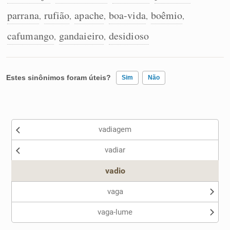
parrana
rufião
apache
boa-vida
boêmio
,
,
,
,
,
cafumango
gandaieiro
desidioso
,
,
Estes sinônimos foram úteis?
Sim
Não
Existem sinônimos incorretos
vadiagem
Nenhum dos sinônimos apresentados me ajudou
vadiar
Outro
vadio
vaga
vaga-lume