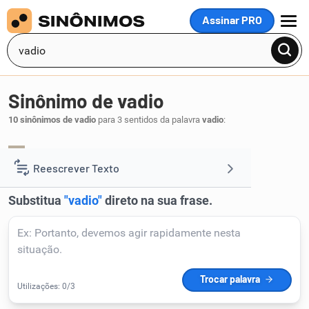
Assinar PRO
MENU
Sinônimo de vadio
10 sinônimos de vadio
para 3 sentidos da palavra
vadio
:
preguiçoso
mandrião
malandro
,
,
.
1
Reescrever Texto
Resumir Texto
Corrigir Texto
Detector de IA