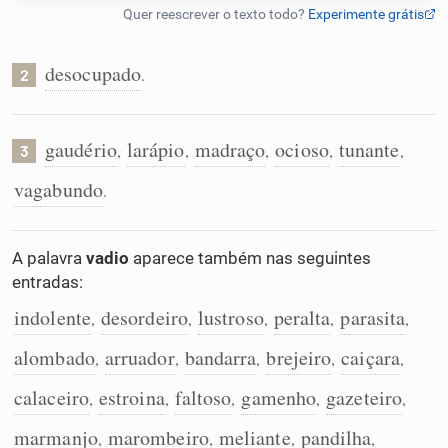
Humanizador de IA
desocupado
.
2
Cata-letras
gaudério
larápio
madraço
ocioso
tunante
,
,
,
,
,
3
vagabundo
.
Conexões
Caça-palavras
A palavra
vadio
aparece também nas seguintes
entradas:
indolente
desordeiro
lustroso
peralta
parasita
,
,
,
,
,
alombado
arruador
bandarra
brejeiro
caiçara
Dicionário
,
,
,
,
,
calaceiro
estroina
faltoso
gamenho
gazeteiro
,
,
,
,
,
Sinônimos
marmanjo
marombeiro
meliante
pandilha
,
,
,
,