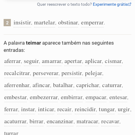
Humanizador de IA
insistir
martelar
obstinar
emperrar
,
,
,
.
2
Cata-letras
A palavra
teimar
aparece também nas seguintes
entradas:
Conexões
aferrar
seguir
amarrar
apertar
aplicar
cismar
,
,
,
,
,
,
recalcitrar
perseverar
persistir
pelejar
,
,
,
,
Caça-palavras
aferrenhar
afincar
batalhar
caprichar
caturrar
,
,
,
,
,
embestar
embezerrar
embirrar
empacar
entesar
,
,
,
,
,
Dicionário
ferrar
instar
inticar
recair
reincidir
tungar
urgir
,
,
,
,
,
,
,
acaturrar
birrar
encanzinar
matracar
recavar
,
,
,
,
,
Sinônimos
turrar