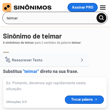
Assinar PRO
MENU
Sinônimo de teimar
6 sinônimos de teimar
para 2 sentidos da palavra
teimar
:
obstinar-se
porfiar
,
.
1
Reescrever Texto
Resumir Texto
Corrigir Texto
Detector de IA