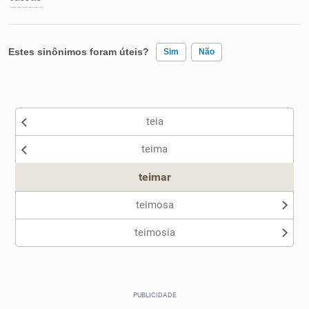
Estes sinônimos foram úteis?
Sim
Não
Existem sinônimos incorretos
teia
Nenhum dos sinônimos apresentados me ajudou
teima
Outro
teimar
teimosa
teimosia