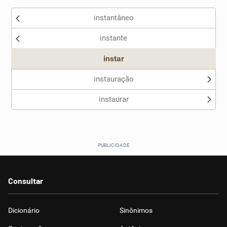
instantâneo
instante
instar
instauração
instaurar
Consultar
Dicionário
Sinônimos