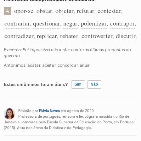
opor-se
obstar
objetar
refutar
contestar
,
,
,
,
,
4
contrariar
questionar
negar
polemizar
contrapor
,
,
,
,
,
contradizer
replicar
rebater
controverter
discutir
,
,
,
,
.
Exemplo:
Foi impossível não instar contra as últimas propostas do
governo.
Antônimos: acatar, aceitar, concordar, anuir
Estes sinônimos foram úteis?
Sim
Não
Existem sinônimos incorretos
Revisão por
Flávia Neves
em agosto de 2020
Nenhum dos sinônimos apresentados me ajudou
Professora de português, revisora e lexicógrafa nascida no Rio de
Janeiro e licenciada pela Escola Superior de Educação do Porto, em Portugal
(2005). Atua nas áreas da Didática e da Pedagogia.
Outro