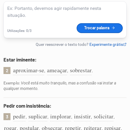
Humanizador de IA
Cata-letras
Conexões
Estar iminente:
aproximar-se
ameaçar
sobrestar
,
,
.
2
Caça-palavras
Exemplo:
Você está muito tranquilo, mas a confusão vai instar a
qualquer momento.
Dicionário
Pedir com insistência:
pedir
suplicar
implorar
insistir
solicitar
,
,
,
,
,
3
Sinônimos
rogar
postular
obsecrar
repetir
reiterar
repisar
,
,
,
,
,
,