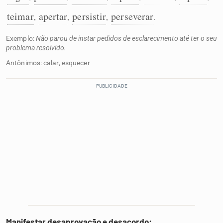
teimar
apertar
persistir
perseverar
,
,
,
.
Exemplo:
Não parou de instar pedidos de esclarecimento até ter o seu
problema resolvido.
Antônimos: calar, esquecer
Manifestar desaprovação e desacordo: