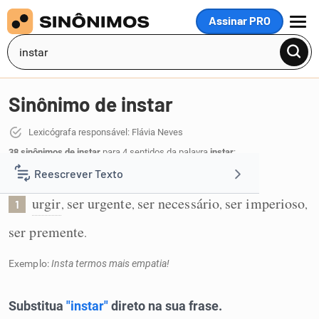
Assinar PRO
MENU
Sinônimo de instar
Lexicógrafa responsável: Flávia Neves
38 sinônimos de instar
para 4 sentidos da palavra
instar
:
Reescrever Texto
Ser urgente ou necessário:
urgir
ser urgente
ser necessário
ser imperioso
,
,
,
,
1
Resumir Texto
ser premente
.
Corrigir Texto
Exemplo:
Insta termos mais empatia!
Detector de IA