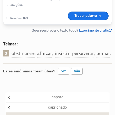
Humanizador de IA
Cata-letras
Teimar:
Conexões
obstinar-se
afincar
insistir
perseverar
teimar
,
,
,
,
.
2
Caça-palavras
Estes sinônimos foram úteis?
Sim
Não
Existem sinônimos incorretos
Dicionário
capote
Nenhum dos sinônimos apresentados me ajudou
Sinônimos
caprichado
Outro