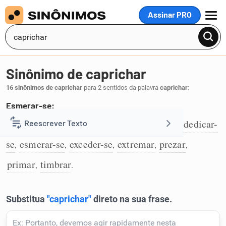
Assinar PRO
MENU
Sinônimo de caprichar
16 sinônimos de caprichar
para 2 sentidos da palavra
caprichar
:
Esmerar-se:
afetar
cuidar
apurar-se
aprimorar-se
dedicar-
Reescrever Texto
,
,
,
,
1
se
esmerar-se
exceder-se
extremar
prezar
,
,
,
,
,
Resumir Texto
primar
timbrar
,
.
Corrigir Texto
Detector de IA