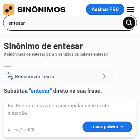
Assinar PRO
MENU
Sinônimo de entesar
9 sinônimos de entesar
para 3 sentidos da palavra
entesar
:
tesar
estirar
,
.
1
Reescrever Texto
Resumir Texto
Corrigir Texto
Detector de IA