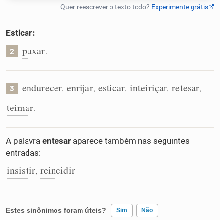
Humanizador de IA
Esticar:
puxar
.
2
Cata-letras
endurecer
enrijar
esticar
inteiriçar
retesar
,
,
,
,
,
3
Conexões
teimar
.
Caça-palavras
A palavra
entesar
aparece também nas seguintes
entradas:
insistir
reincidir
,
Dicionário
Sinônimos
Estes sinônimos foram úteis?
Sim
Não