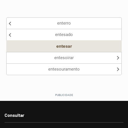
Existem sinônimos incorretos
enterro
Nenhum dos sinônimos apresentados me ajudou
entesado
Outro
entesar
entesoirar
entesouramento
Consultar