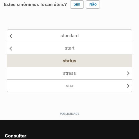
Estes sinônimos foram úteis?
Sim
Não
Existem sinônimos incorretos
standard
Nenhum dos sinônimos apresentados me ajudou
start
Outro
status
stress
sua
Consultar