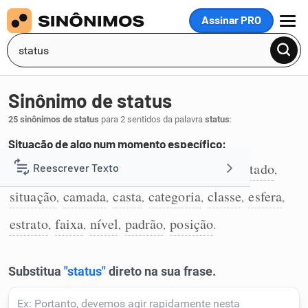
Assinar PRO
MENU
Sinônimo de status
25 sinônimos de status
para 2 sentidos da palavra
status
:
Situação de algo num momento específico:
circunstância
condição
conjuntura
estado
Reescrever Texto
,
,
,
,
1
situação
camada
casta
categoria
classe
esfera
,
,
,
,
,
,
Resumir Texto
estrato
faixa
nível
padrão
posição
,
,
,
,
.
Corrigir Texto
Detector de IA