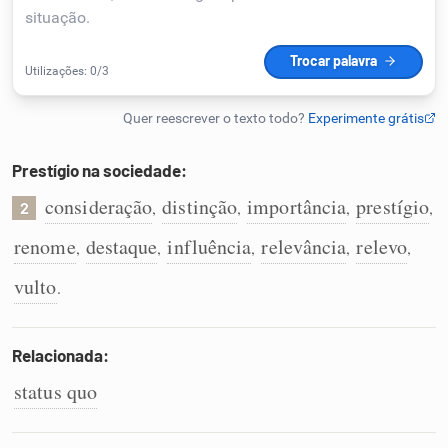
Humanizador de IA
Cata-letras
Prestígio na sociedade:
Conexões
consideração
distinção
importância
prestígio
,
,
,
,
2
renome
destaque
influência
relevância
relevo
,
,
,
,
,
Caça-palavras
vulto
.
Relacionada:
Dicionário
status quo
Sinônimos