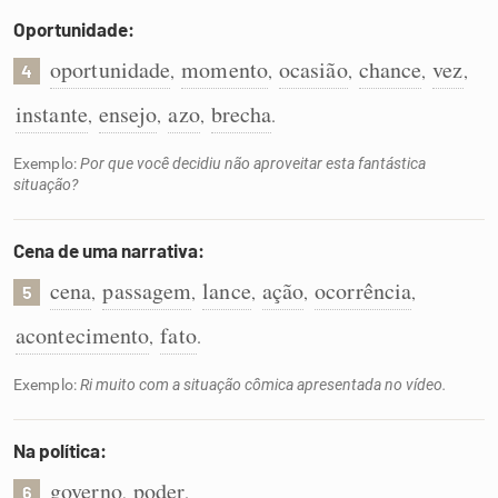
Oportunidade:
oportunidade
momento
ocasião
chance
vez
,
,
,
,
,
4
instante
ensejo
azo
brecha
,
,
,
.
Exemplo:
Por que você decidiu não aproveitar esta fantástica
situação?
Cena de uma narrativa:
cena
passagem
lance
ação
ocorrência
,
,
,
,
,
5
acontecimento
fato
,
.
Exemplo:
Ri muito com a situação cômica apresentada no vídeo.
Na política:
governo
poder
,
.
6