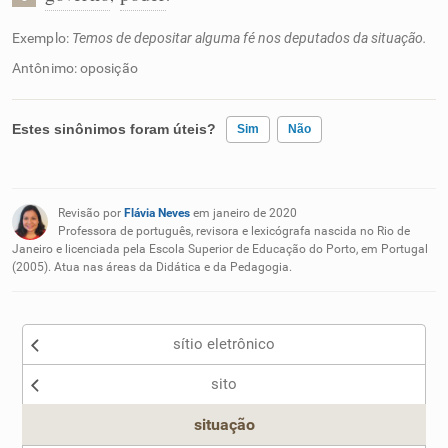
Exemplo:
Temos de depositar alguma fé nos deputados da situação.
Antônimo: oposição
Estes sinônimos foram úteis?
Sim
Não
Existem sinônimos incorretos
Revisão por
Flávia Neves
em janeiro de 2020
Nenhum dos sinônimos apresentados me ajudou
Professora de português, revisora e lexicógrafa nascida no Rio de
Janeiro e licenciada pela Escola Superior de Educação do Porto, em Portugal
(2005). Atua nas áreas da Didática e da Pedagogia.
Outro
sítio eletrônico
sito
situação