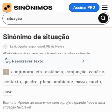
Assinar PRO
MENU
Sinônimo de situação
Lexicógrafa responsável: Flávia Neves
43 sinônimos de situação
para 6 sentidos da palavra
situação
:
Reescrever Texto
Conjuntura ou circunstâncias do momento:
conjuntura
circunstância
conjunção
cenário
,
,
,
,
1
Resumir Texto
contexto
quadro
plano
ambiente
passo
modo
,
,
,
,
,
,
Corrigir Texto
caso
.
Exemplo:
Apenas arrancaremos com o projeto quando houver uma
Detector de IA
situação favorável.