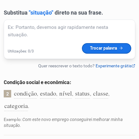
Humanizador de IA
Cata-letras
Conexões
Caça-palavras
Condição social e econômica:
condição
estado
nível
status
classe
,
,
,
,
,
2
categoria
.
Dicionário
Exemplo:
Com este novo emprego conseguirei melhorar minha
situação.
Sinônimos