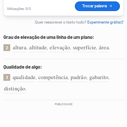
Humanizador de IA
Grau de elevação de uma linha de um plano:
Cata-letras
altura
altitude
elevação
superfície
área
,
,
,
,
.
2
Conexões
Qualidade de algo:
Caça-palavras
qualidade
competência
padrão
gabarito
,
,
,
,
3
distinção
.
Dicionário
Sinônimos