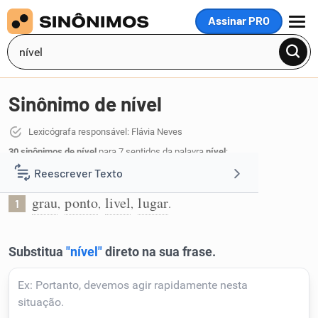
Assinar PRO
MENU
Sinônimo de nível
Lexicógrafa responsável: Flávia Neves
30 sinônimos de nível
para 7 sentidos da palavra
nível
:
Reescrever Texto
Valor atingido por uma grandeza:
grau
ponto
livel
lugar
,
,
,
.
1
Resumir Texto
Corrigir Texto
Detector de IA