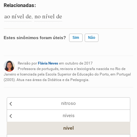
Relacionadas:
ao nível de
no nível de
,
Estes sinônimos foram úteis?
Sim
Não
Existem sinônimos incorretos
Revisão por
Flávia Neves
em outubro de 2017
Nenhum dos sinônimos apresentados me ajudou
Professora de português, revisora e lexicógrafa nascida no Rio de
Janeiro e licenciada pela Escola Superior de Educação do Porto, em Portugal
(2005). Atua nas áreas da Didática e da Pedagogia.
Outro
nitroso
níveis
nível