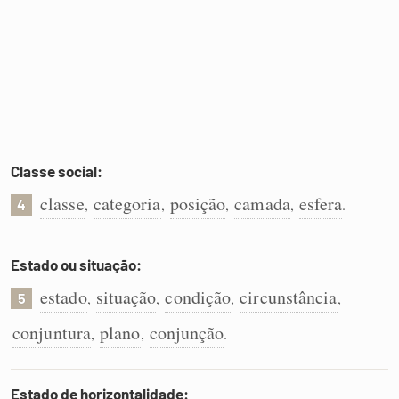
Classe social:
classe
categoria
posição
camada
esfera
,
,
,
,
.
4
Estado ou situação:
estado
situação
condição
circunstância
,
,
,
,
5
conjuntura
plano
conjunção
,
,
.
Estado de horizontalidade: