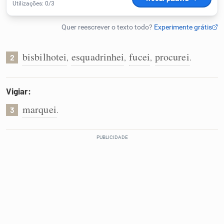
Humanizador de IA
bisbilhotei
esquadrinhei
fucei
procurei
,
,
,
.
2
Cata-letras
Vigiar:
Conexões
marquei
.
3
Caça-palavras
Dicionário
Sinônimos