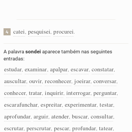
catei
pesquisei
procurei
,
,
.
4
A palavra
sondei
aparece também nas seguintes
entradas:
estudar
examinar
apalpar
escavar
constatar
,
,
,
,
,
auscultar
ouvir
reconhecer
joeirar
conversar
,
,
,
,
,
conhecer
tratar
inquirir
interrogar
perguntar
,
,
,
,
,
escarafunchar
espreitar
experimentar
testar
,
,
,
,
aprofundar
arguir
atender
buscar
consultar
,
,
,
,
,
escrutar
perscrutar
pescar
profundar
tatear
,
,
,
,
,