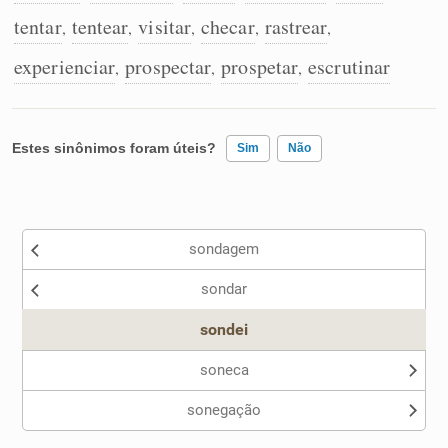
tentar
tentear
visitar
checar
rastrear
,
,
,
,
,
experienciar
prospectar
prospetar
escrutinar
,
,
,
Estes sinônimos foram úteis?
Sim
Não
Existem sinônimos incorretos
sondagem
Nenhum dos sinônimos apresentados me ajudou
sondar
Outro
sondei
soneca
sonegação