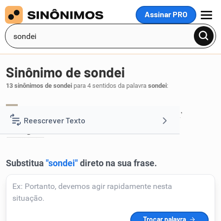
Assinar PRO
MENU
Sinônimo de sondei
13 sinônimos de sondei
para 4 sentidos da palavra
sondei
:
indaguei
investiguei
explorei
analisei
,
,
,
,
1
Reescrever Texto
averigüei
.
Resumir Texto
Corrigir Texto
Detector de IA