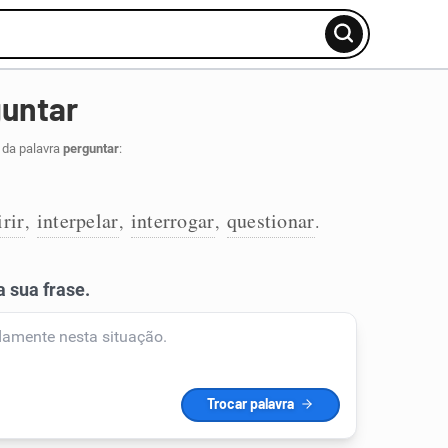
guntar
 da palavra
perguntar
:
irir
interpelar
interrogar
questionar
,
,
,
.