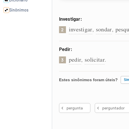
Sinônimos
Investigar:
Cata-letras
investigar
sondar
pesqu
,
,
2
Conexões
Pedir:
pedir
solicitar
,
.
Caça-palavras
3
Estes sinônimos foram úteis?
Si
Dicionário
Existem sinônimos incorretos
Sinônimos
pergunta
perguntador
Nenhum dos sinônimos apresent
Outro