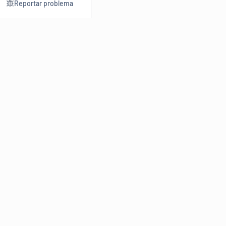
Reportar problema
Consultar
Escrev
Dicionário
Reescre
Sinônimos
Parafra
Conjugação
Corrigir
Antônimos
Resumir
O
Dicionário Online de Sinônimos
é parte do
Dicio.com.br
e
conta com mais de 30 mil sinônimos de palavras e de expressões
em português do Brasil.