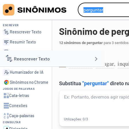
ESCREVER
Sinônimo de per
Reescrever Texto
Resumir Texto
12 sinônimos de perguntar
para 3 sentidos
Corrigir Texto
Interrogar:
Reescrever Texto
Detector de IA
demandar
indagar
inqu
,
,
1
Humanizador de IA
Resumir Texto
Sinônimos no Chrome
JOGOS DE PALAVRAS
Corrigir Texto
Cata-letras
Conexões
Detector de IA
Caça-palavras
CONSULTAR
Humanizador de IA
Dicionário