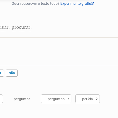
isar
procurar
,
.
m
Não
perguntar
perguntas
perícia
ados me ajudou