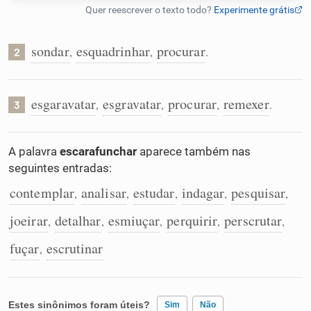
Humanizador de IA
sondar
esquadrinhar
procurar
,
,
.
2
Cata-letras
esgaravatar
esgravatar
procurar
remexer
,
,
,
.
3
Conexões
A palavra
escarafunchar
aparece também nas
seguintes entradas:
Caça-palavras
contemplar
analisar
estudar
indagar
pesquisar
,
,
,
,
,
joeirar
detalhar
esmiuçar
perquirir
perscrutar
,
,
,
,
,
fuçar
escrutinar
Dicionário
,
Sinônimos
Estes sinônimos foram úteis?
Sim
Não