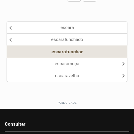
Existem sinônimos incorretos
escara
Nenhum dos sinônimos apresentados me ajudou
escarafunchado
Outro
escarafunchar
escaramuça
escaravelho
Consultar