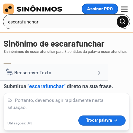
Assinar PRO
MENU
Sinônimo de escarafunchar
8 sinônimos de escarafunchar
para 3 sentidos da palavra
escarafunchar
:
revolver
.
1
Reescrever Texto
Resumir Texto
Corrigir Texto
Detector de IA