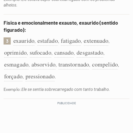
alheios.
Física e emocionalmente exausto, exaurido (sentido
figurado):
exaurido
estafado
fatigado
extenuado
,
,
,
,
3
oprimido
sufocado
cansado
desgastado
,
,
,
,
esmagado
absorvido
transtornado
compelido
,
,
,
,
forçado
pressionado
,
.
Exemplo:
Ele se sentia sobrecarregado com tanto trabalho.