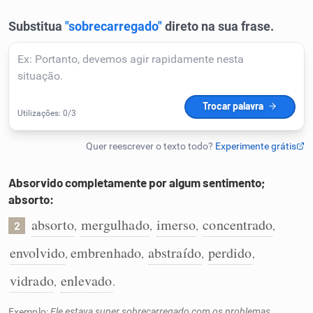
Humanizador de IA
Cata-letras
Conexões
Caça-palavras
Absorvido completamente por algum sentimento;
absorto:
absorto
mergulhado
imerso
concentrado
,
,
,
,
2
Dicionário
envolvido
embrenhado
abstraído
perdido
,
,
,
,
vidrado
enlevado
,
.
Sinônimos
Exemplo:
Ele estava super sobrecarregado com os problemas