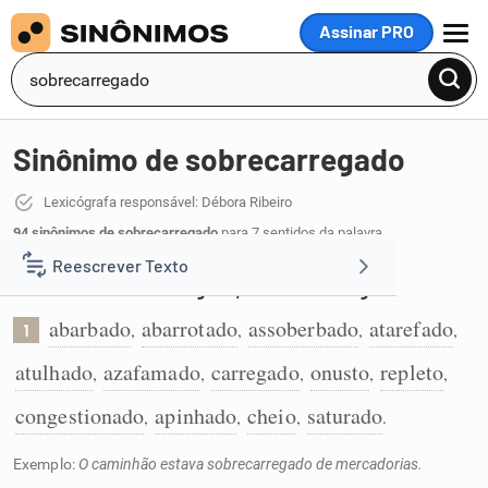
Assinar PRO
MENU
Sinônimo de sobrecarregado
Lexicógrafa responsável: Débora Ribeiro
94 sinônimos de sobrecarregado
para 7 sentidos da palavra
sobrecarregado
:
Reescrever Texto
Excessivamente carregado; com muita carga:
abarbado
abarrotado
assoberbado
atarefado
Resumir Texto
,
,
,
,
1
atulhado
azafamado
carregado
onusto
repleto
,
,
,
,
,
Corrigir Texto
congestionado
apinhado
cheio
saturado
,
,
,
.
Detector de IA
Exemplo:
O caminhão estava sobrecarregado de mercadorias.