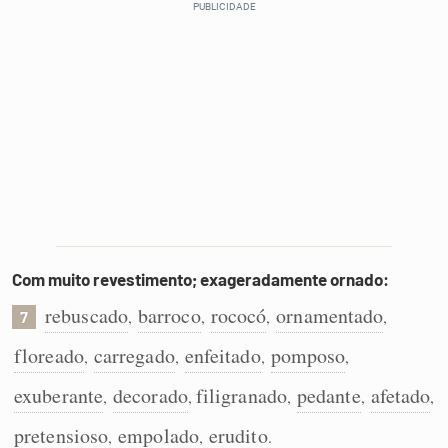
Com muito revestimento; exageradamente ornado:
rebuscado
barroco
rococó
ornamentado
,
,
,
,
7
floreado
carregado
enfeitado
pomposo
,
,
,
,
exuberante
decorado
filigranado
pedante
afetado
,
,
,
,
,
pretensioso
empolado
erudito
,
,
.