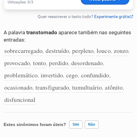
Humanizador de IA
A palavra
transtornado
aparece também nas seguintes
entradas:
Cata-letras
sobrecarregado
destruído
perplexo
louco
zonzo
,
,
,
,
,
Conexões
provocado
tonto
perdido
desordenado
,
,
,
,
problemático
invertido
cego
confundido
,
,
,
,
Caça-palavras
ocasionado
transfigurado
tumultuário
atônito
,
,
,
,
disfuncional
Dicionário
Estes sinônimos foram úteis?
Sim
Não
Sinônimos