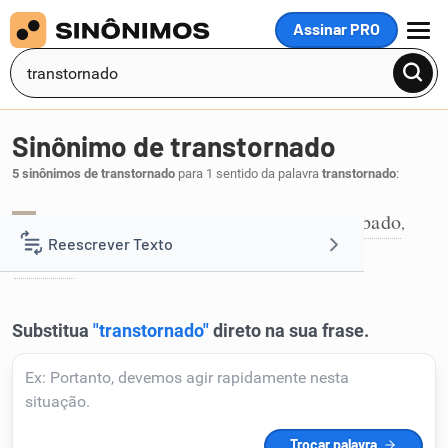
Assinar PRO
MENU
Sinônimo de transtornado
5 sinônimos de transtornado
para 1 sentido da palavra
transtornado
:
alterado
confuso
desarranjado
perturbado
,
,
,
,
1
Reescrever Texto
túrbido
.
Resumir Texto
Corrigir Texto
Detector de IA