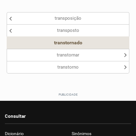
Existem sinônimos incorretos
transposição
Nenhum dos sinônimos apresentados me ajudou
transposto
Outro
transtornado
transtornar
transtorno
Consultar
Dicionário
Sinônimos