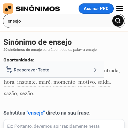
Assinar PRO
MENU
Sinônimo de ensejo
20 sinônimos de ensejo
para 2 sentidos da palavra
ensejo
:
Oportunidade:
brecha
ansa
azo
chance
conjunção
entrada
Reescrever Texto
,
,
,
,
,
,
1
hora
instante
maré
momento
motivo
saída
,
,
,
,
,
,
Resumir Texto
sazão
sezão
,
.
Corrigir Texto
Detector de IA