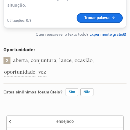
Humanizador de IA
Cata-letras
Oportunidade:
Conexões
aberta
conjuntura
lance
ocasião
,
,
,
,
2
oportunidade
vez
,
.
Caça-palavras
Estes sinônimos foram úteis?
Sim
Não
Dicionário
Existem sinônimos incorretos
Sinônimos
ensejado
Nenhum dos sinônimos apresentados me ajudou