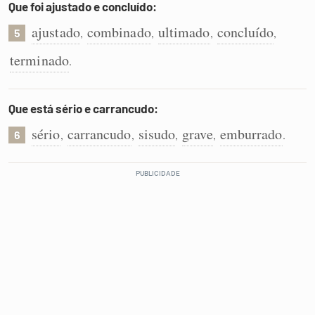
Que foi ajustado e concluído:
ajustado
combinado
ultimado
concluído
,
,
,
,
5
terminado
.
Que está sério e carrancudo:
sério
carrancudo
sisudo
grave
emburrado
,
,
,
,
.
6