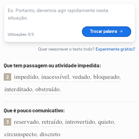
Humanizador de IA
Cata-letras
Conexões
Que tem passagem ou atividade impedida:
impedido
inacessível
vedado
bloqueado
,
,
,
,
Caça-palavras
2
interditado
obstruído
,
.
Que é pouco comunicativo:
Dicionário
reservado
retraído
introvertido
quieto
,
,
,
,
3
Sinônimos
circunspecto
discreto
,
.