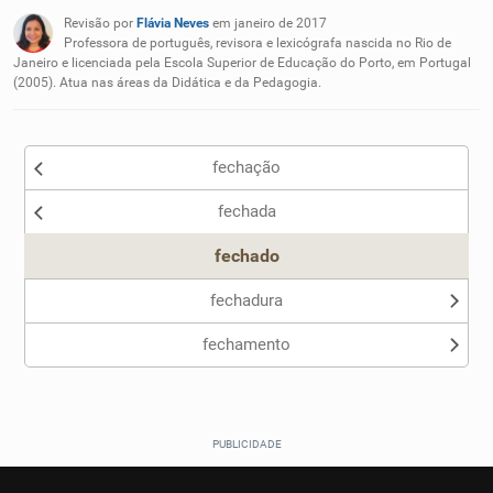
Revisão por
Flávia Neves
em janeiro de 2017
Nenhum dos sinônimos apresentados me ajudou
Professora de português, revisora e lexicógrafa nascida no Rio de
Janeiro e licenciada pela Escola Superior de Educação do Porto, em Portugal
(2005). Atua nas áreas da Didática e da Pedagogia.
Outro
fechação
fechada
fechado
fechadura
fechamento