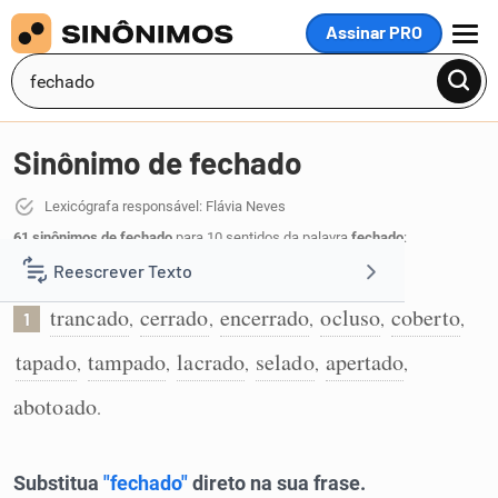
Assinar PRO
MENU
Sinônimo de fechado
Lexicógrafa responsável: Flávia Neves
61 sinônimos de fechado
para 10 sentidos da palavra
fechado
:
Reescrever Texto
Que não está aberto:
trancado
cerrado
encerrado
ocluso
coberto
,
,
,
,
,
1
Resumir Texto
tapado
tampado
lacrado
selado
apertado
,
,
,
,
,
Corrigir Texto
abotoado
.
Detector de IA