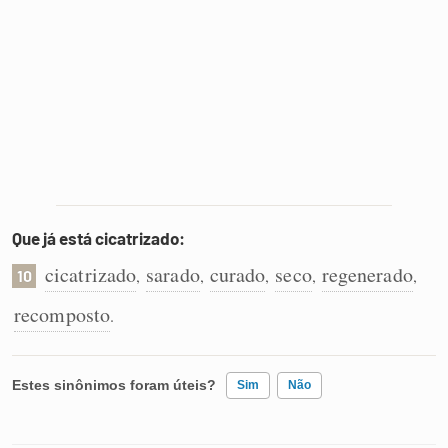
Que já está cicatrizado:
cicatrizado
sarado
curado
seco
regenerado
,
,
,
,
,
10
recomposto
.
Estes sinônimos foram úteis?
Sim
Não
Existem sinônimos incorretos