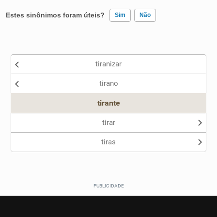
Estes sinônimos foram úteis?
Sim
Não
Existem sinônimos incorretos
tiranizar
Nenhum dos sinônimos apresentados me ajudou
tirano
Outro
tirante
tirar
tiras