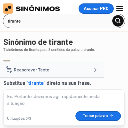
Assinar PRO
MENU
Sinônimo de tirante
7 sinônimos de tirante
para 3 sentidos da palavra
tirante
:
correia
tiro
,
.
1
Reescrever Texto
Resumir Texto
Corrigir Texto
Detector de IA