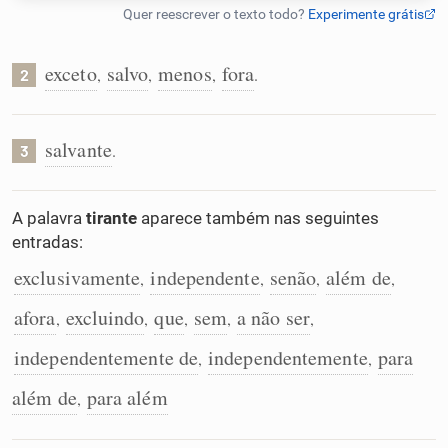
Humanizador de IA
exceto
salvo
menos
fora
,
,
,
.
2
Cata-letras
salvante
.
3
Conexões
A palavra
tirante
aparece também nas seguintes
entradas:
Caça-palavras
exclusivamente
independente
senão
além de
,
,
,
,
afora
excluindo
que
sem
a não ser
,
,
,
,
,
independentemente de
independentemente
para
Dicionário
,
,
além de
para além
,
Sinônimos