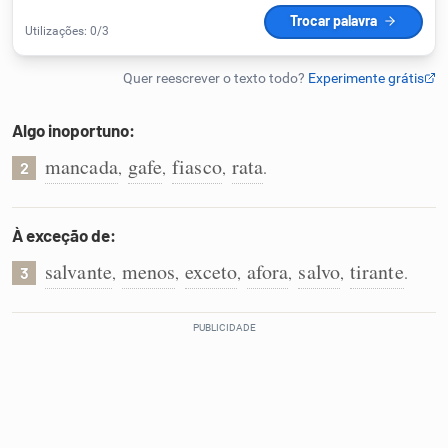
Humanizador de IA
Algo inoportuno:
Cata-letras
mancada
gafe
fiasco
rata
,
,
,
.
2
Conexões
À exceção de:
Caça-palavras
salvante
menos
exceto
afora
salvo
tirante
,
,
,
,
,
.
3
Dicionário
Sinônimos