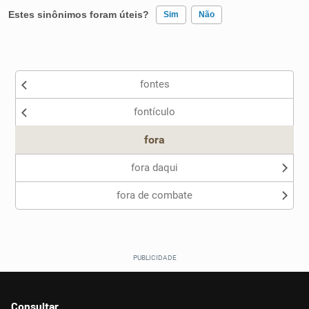
Estes sinônimos foram úteis?
Sim
Não
Existem sinônimos incorretos
fontes
Nenhum dos sinônimos apresentados me ajudou
fontículo
Outro
fora
fora daqui
fora de combate
Consultar