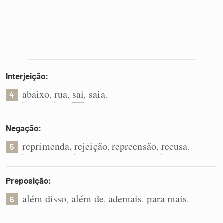
Interjeição:
abaixo
rua
sai
saia
,
,
,
.
4
Negação:
reprimenda
rejeição
repreensão
recusa
,
,
,
.
5
Preposição:
além disso
além de
ademais
para mais
,
,
,
.
6