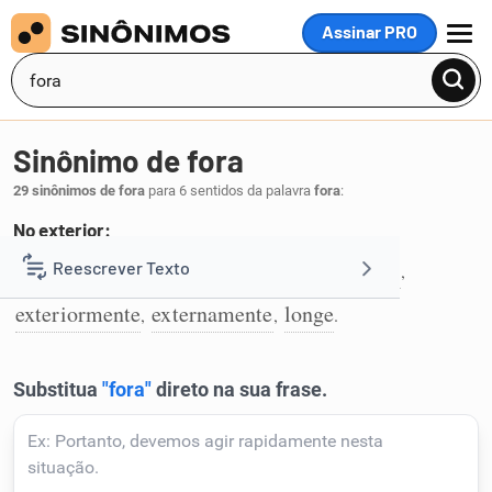
Assinar PRO
MENU
Sinônimo de fora
29 sinônimos de fora
para 6 sentidos da palavra
fora
:
No exterior:
afastado
distante
estrangeiro
exterior
Reescrever Texto
,
,
,
,
1
exteriormente
externamente
longe
,
,
.
Resumir Texto
Corrigir Texto
Detector de IA