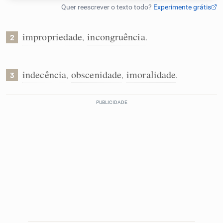
Humanizador de IA
impropriedade
incongruência
,
.
2
Cata-letras
indecência
obscenidade
imoralidade
,
,
.
3
Conexões
Caça-palavras
Dicionário
Sinônimos