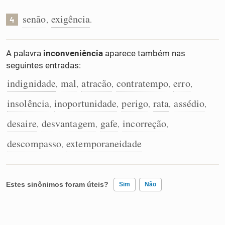
senão
exigência
,
.
4
A palavra
inconveniência
aparece também nas
seguintes entradas:
indignidade
mal
atracão
contratempo
erro
,
,
,
,
,
insolência
inoportunidade
perigo
rata
assédio
,
,
,
,
,
desaire
desvantagem
gafe
incorreção
,
,
,
,
descompasso
extemporaneidade
,
Estes sinônimos foram úteis?
Sim
Não
Existem sinônimos incorretos