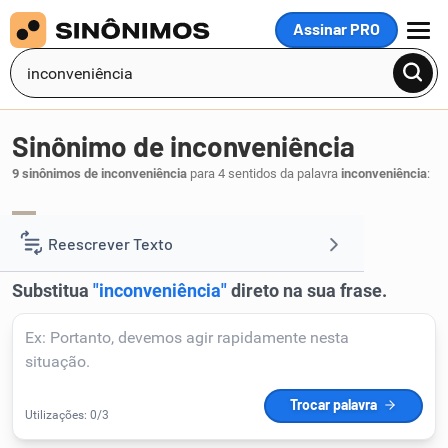
Assinar PRO
MENU
Sinônimo de inconveniência
9 sinônimos de inconveniência
para 4 sentidos da palavra
inconveniência
:
inconveniente
curiosidade
,
.
1
Reescrever Texto
Resumir Texto
Corrigir Texto
Detector de IA