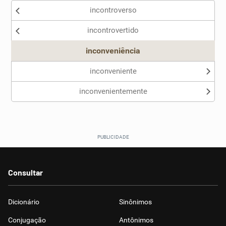
incontroverso
Nenhum dos sinônimos apresentados me ajudou
incontrovertido
Outro
inconveniência
inconveniente
inconvenientemente
Consultar
Dicionário
Sinônimos
Conjugação
Antônimos