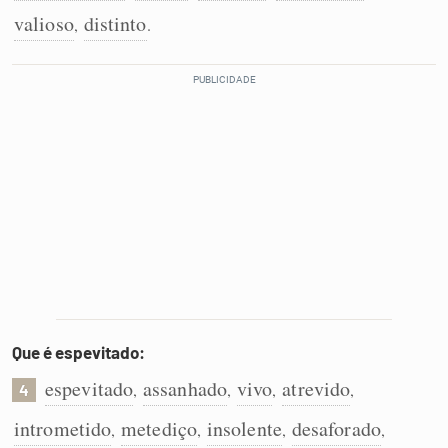
valioso
distinto
,
.
Que é espevitado:
espevitado
assanhado
vivo
atrevido
,
,
,
,
4
intrometido
metediço
insolente
desaforado
,
,
,
,