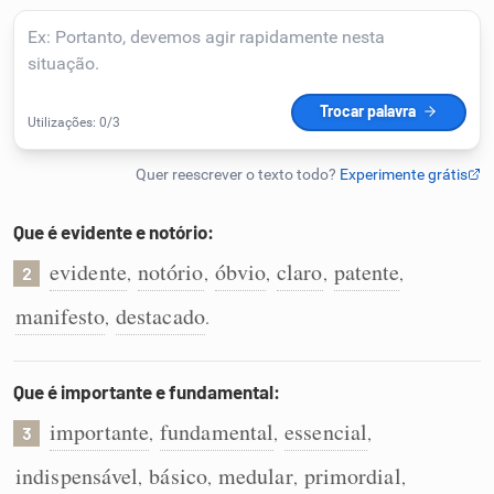
Humanizador de IA
Cata-letras
Conexões
Que é evidente e notório:
evidente
notório
óbvio
claro
patente
,
,
,
,
,
Caça-palavras
2
manifesto
destacado
,
.
Que é importante e fundamental:
Dicionário
importante
fundamental
essencial
,
,
,
3
Sinônimos
indispensável
básico
medular
primordial
,
,
,
,