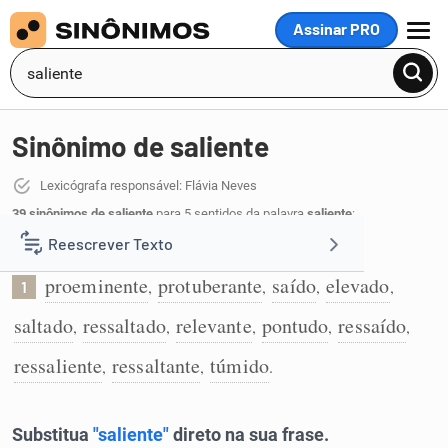
Assinar PRO
MENU
Sinônimo de saliente
Lexicógrafa responsável: Flávia Neves
39 sinônimos de saliente
para 5 sentidos da palavra
saliente
:
Reescrever Texto
Que sobressai:
proeminente
protuberante
saído
elevado
,
,
,
,
1
Resumir Texto
saltado
ressaltado
relevante
pontudo
ressaído
,
,
,
,
,
Corrigir Texto
ressaliente
ressaltante
túmido
,
,
.
Detector de IA