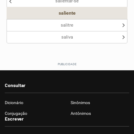
salientar-se
saliente
salitre
saliva
Consultar
Dicionário
Sinônimos
Conjugação
Antônimos
Escrever