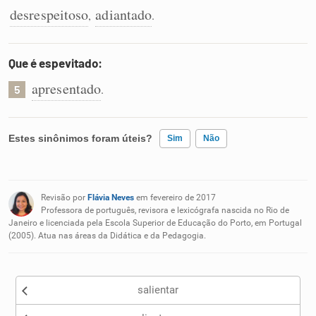
desrespeitoso
adiantado
,
.
Que é espevitado:
apresentado
.
5
Estes sinônimos foram úteis?
Sim
Não
Existem sinônimos incorretos
Revisão por
Flávia Neves
em fevereiro de 2017
Nenhum dos sinônimos apresentados me ajudou
Professora de português, revisora e lexicógrafa nascida no Rio de
Janeiro e licenciada pela Escola Superior de Educação do Porto, em Portugal
(2005). Atua nas áreas da Didática e da Pedagogia.
Outro
salientar