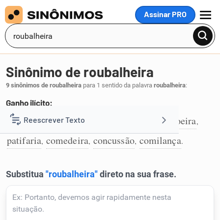
Assinar PRO
MENU
Sinônimo de roubalheira
9 sinônimos de roubalheira
para 1 sentido da palavra
roubalheira
:
Ganho ilícito:
comida
desvio
negociata
roubo
ladroeira
Reescrever Texto
,
,
,
,
,
1
patifaria
comedeira
concussão
comilança
,
,
,
.
Resumir Texto
Corrigir Texto
Detector de IA