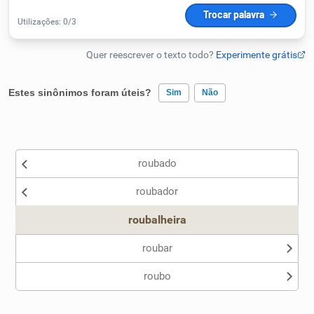
Humanizador de IA
Cata-letras
Estes sinônimos foram úteis?
Sim
Não
Conexões
Existem sinônimos incorretos
roubado
Nenhum dos sinônimos apresentados me ajudou
Caça-palavras
roubador
Outro
roubalheira
roubar
Dicionário
roubo
Sinônimos