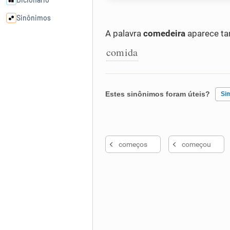
Sinônimos
A palavra
comedeira
aparece ta
Cata-letras
comida
Conexões
Estes sinônimos foram úteis?
Si
Caça-palavras
Existem sinônimos incorretos
começos
começou
Nenhum dos sinônimos apresent
Dicionário
Outro
Sinônimos