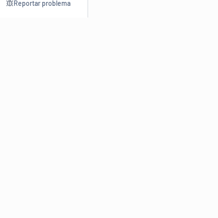
Reportar problema
Consultar
Escrev
Dicionário
Reescre
Sinônimos
Parafra
Conjugação
Corrigir
Antônimos
Resumir
O
Dicionário Online de Sinônimos
é parte do
Dicio.com.br
e
conta com mais de 30 mil sinônimos de palavras e de expressões
em português do Brasil.