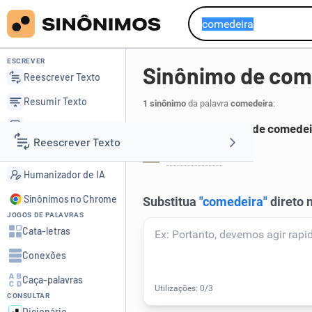
ESCREVER
Sinônimo de com
Reescrever Texto
Resumir Texto
1 sinônimo
da palavra
comedeira
:
Corrigir Texto
Principais sinônimos de comedei
Reescrever Texto
Detector de IA
negociata
.
1
Humanizador de IA
Resumir Texto
Sinônimos no Chrome
JOGOS DE PALAVRAS
Corrigir Texto
Cata-letras
Conexões
Detector de IA
Caça-palavras
CONSULTAR
Humanizador de IA
Dicionário