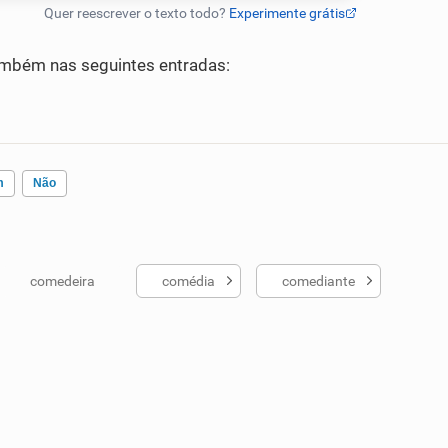
mbém nas seguintes entradas:
m
Não
comedeira
comédia
comediante
ados me ajudou