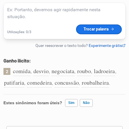
Humanizador de IA
Cata-letras
Conexões
Ganho ilícito:
comida
desvio
negociata
roubo
ladroeira
,
,
,
,
,
Caça-palavras
2
patifaria
comedeira
concussão
roubalheira
,
,
,
.
Dicionário
Estes sinônimos foram úteis?
Sim
Não
Sinônimos
Existem sinônimos incorretos