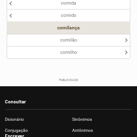
comida
Nenhum dos sinônimos apresentados me ajudou
comido
Outro
comilança
comilão
comilho
Consultar
Dicionário
Sinônimos
Conjugação
Antônimos
Escrever