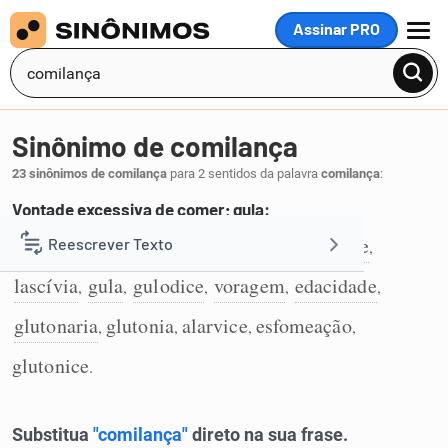
Assinar PRO
MENU
Sinônimo de comilança
23 sinônimos de comilança
para 2 sentidos da palavra
comilança
:
Vontade excessiva de comer; gula:
voracidade
avidez
sofreguidão
apetite
Reescrever Texto
,
,
,
,
1
lascívia
gula
gulodice
voragem
edacidade
,
,
,
,
,
Resumir Texto
glutonaria
glutonia
alarvice
esfomeação
,
,
,
,
Corrigir Texto
glutonice
.
Detector de IA