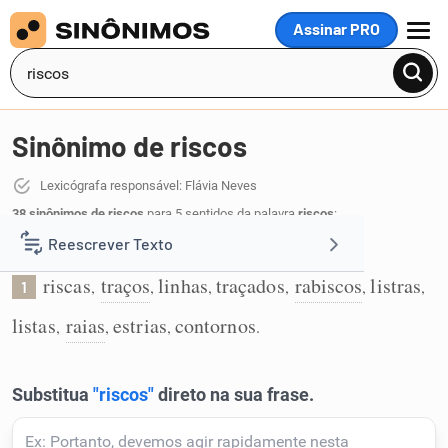
Assinar PRO
MENU
Sinônimo de riscos
Lexicógrafa responsável: Flávia Neves
38 sinônimos de riscos
para 5 sentidos da palavra
riscos
:
Reescrever Texto
Riscas ou traços:
riscas
traços
linhas
traçados
rabiscos
listras
,
,
,
,
,
,
1
Resumir Texto
listas
raias
estrias
contornos
,
,
,
.
Corrigir Texto
Detector de IA