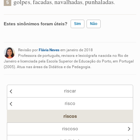
golpes
facadas
navalhadas
punhaladas
,
,
,
.
5
Estes sinônimos foram úteis?
Sim
Não
Existem sinônimos incorretos
Revisão por
Flávia Neves
em janeiro de 2018
Nenhum dos sinônimos apresentados me ajudou
Professora de português, revisora e lexicógrafa nascida no Rio de
Janeiro e licenciada pela Escola Superior de Educação do Porto, em Portugal
(2005). Atua nas áreas da Didática e da Pedagogia.
Outro
riscar
risco
riscos
riscoso