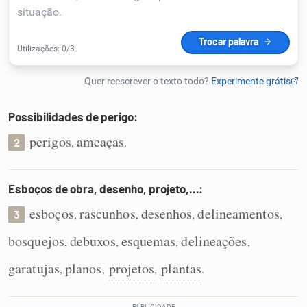
Humanizador de IA
Cata-letras
Possibilidades de perigo:
Conexões
perigos
ameaças
,
.
2
Caça-palavras
Esboços de obra, desenho, projeto,…:
esboços
rascunhos
desenhos
delineamentos
,
,
,
,
3
bosquejos
debuxos
esquemas
delineações
,
,
,
,
Dicionário
garatujas
planos
projetos
plantas
,
,
,
.
Sinônimos