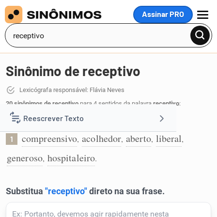
Assinar PRO
MENU
Sinônimo de receptivo
Lexicógrafa responsável: Flávia Neves
20 sinônimos de receptivo
para 4 sentidos da palavra
receptivo
:
Reescrever Texto
Que recebe facilmente ideias e pessoas:
compreensivo
acolhedor
aberto
liberal
,
,
,
,
1
Resumir Texto
generoso
hospitaleiro
,
.
Corrigir Texto
Detector de IA