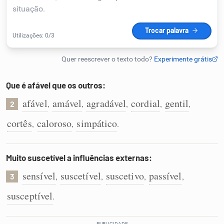
Humanizador de IA
Cata-letras
Que é afável que os outros:
Conexões
afável
amável
agradável
cordial
gentil
,
,
,
,
,
2
cortês
caloroso
simpático
,
,
.
Caça-palavras
Muito suscetível a influências externas:
sensível
suscetível
suscetivo
passível
,
,
,
,
3
Dicionário
susceptível
.
Sinônimos