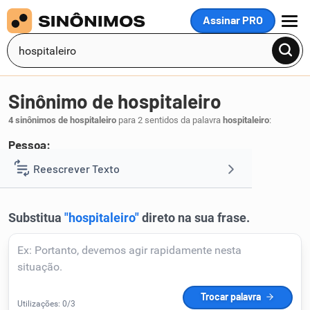
Assinar PRO
MENU
Sinônimo de hospitaleiro
4 sinônimos de hospitaleiro
para 2 sentidos da palavra
hospitaleiro
:
Pessoa:
cordial
afetuoso
gentil
Reescrever Texto
,
,
.
1
Resumir Texto
Corrigir Texto
Detector de IA