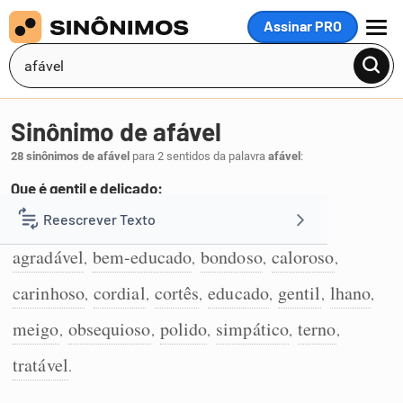
Assinar PRO
MENU
Sinônimo de afável
28 sinônimos de afável
para 2 sentidos da palavra
afável
:
Que é gentil e delicado:
afetuoso
amável
delicado
acolhedor
Reescrever Texto
,
,
,
,
1
agradável
bem-educado
bondoso
caloroso
,
,
,
,
Resumir Texto
carinhoso
cordial
cortês
educado
gentil
lhano
,
,
,
,
,
,
Corrigir Texto
meigo
obsequioso
polido
simpático
terno
,
,
,
,
,
tratável
.
Detector de IA