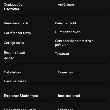
Conjugação
Antônimos
Escrever
Reescrever texto
Detector de IA
Humanizar texto
Parafrasear texto
Contador de caracteres e
Corrigir texto
palavras
Resumir texto
Texxto.ai
Jogar
Cata-letras
Conexões
Caça-palavras
Explorar Sinônimos
Institucional
Sinônimos populares
Sobre nós