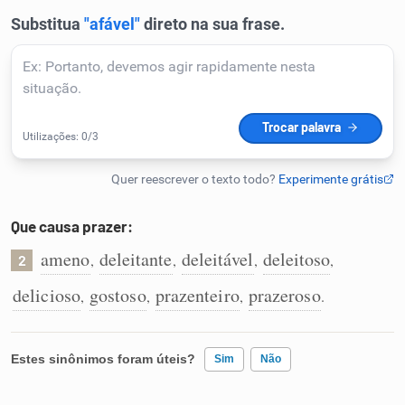
Humanizador de IA
Cata-letras
Conexões
Caça-palavras
Que causa prazer:
ameno
deleitante
deleitável
deleitoso
,
,
,
,
2
delicioso
gostoso
prazenteiro
prazeroso
,
,
,
.
Dicionário
Estes sinônimos foram úteis?
Sim
Não
Sinônimos