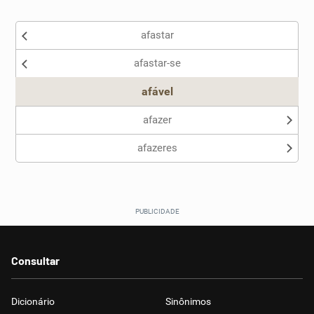
Existem sinônimos incorretos
afastar
Nenhum dos sinônimos apresentados me ajudou
afastar-se
Outro
afável
afazer
afazeres
Consultar
Dicionário
Sinônimos