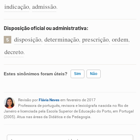
indicação
admissão
,
.
Disposição oficial ou administrativa:
disposição
determinação
prescrição
ordem
,
,
,
,
5
decreto
.
Estes sinônimos foram úteis?
Sim
Não
Existem sinônimos incorretos
Revisão por
Flávia Neves
em fevereiro de 2017
Nenhum dos sinônimos apresentados me ajudou
Professora de português, revisora e lexicógrafa nascida no Rio de
Janeiro e licenciada pela Escola Superior de Educação do Porto, em Portugal
(2005). Atua nas áreas da Didática e da Pedagogia.
Outro