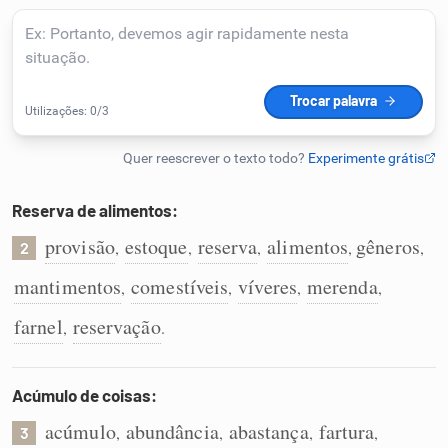
Humanizador de IA
Cata-letras
Conexões
Reserva de alimentos:
provisão
estoque
reserva
alimentos
gêneros
,
,
,
,
,
Caça-palavras
2
mantimentos
comestíveis
víveres
merenda
,
,
,
,
farnel
reservação
,
.
Dicionário
Acúmulo de coisas:
Sinônimos
acúmulo
abundância
abastança
fartura
,
,
,
,
3