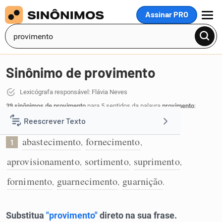
Assinar PRO
MENU
Sinônimo de provimento
Lexicógrafa responsável: Flávia Neves
39 sinônimos de provimento
para 5 sentidos da palavra
provimento
:
Reescrever Texto
Abastecimento:
abastecimento
fornecimento
,
,
1
Resumir Texto
aprovisionamento
sortimento
suprimento
,
,
,
Corrigir Texto
fornimento
guarnecimento
guarnição
,
,
.
Detector de IA