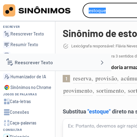
ESCREVER
Sinônimo de est
Reescrever Texto
Resumir Texto
Lexicógrafa responsável: Flávia Neve
Corrigir Texto
17 sinônimos de estoque
para 3 sentidos d
Reescrever Texto
Detector de IA
Quantidade de mercadoria arma
Humanizador de IA
reserva
provisão
acúmu
,
,
1
Resumir Texto
Sinônimos no Chrome
provimento
sortimento
sor
,
,
JOGOS DE PALAVRAS
Corrigir Texto
Cata-letras
Conexões
Detector de IA
Caça-palavras
CONSULTAR
Humanizador de IA
Dicionário