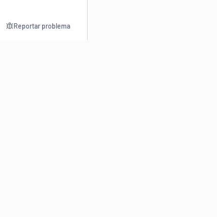
Reportar problema
Consultar
Escrev
Dicionário
Reescre
Sinônimos
Parafra
Conjugação
Corrigir
Antônimos
Resumir
O
Dicionário Online de Sinônimos
é parte do
Dicio.com.br
e