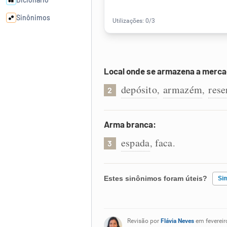
Sinônimos
Cata-letras
Local onde se armazena a merca
Conexões
depósito
armazém
rese
,
,
2
Caça-palavras
Arma branca:
espada
faca
,
.
3
Dicionário
Estes sinônimos foram úteis?
Si
Sinônimos
Existem sinônimos incorretos
Revisão por
Flávia Neves
em fevereir