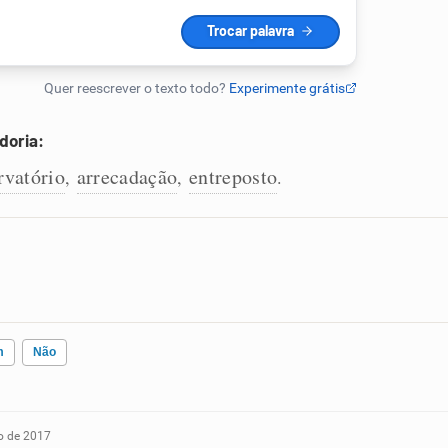
doria:
rvatório
arrecadação
entreposto
,
,
.
m
Não
o de 2017