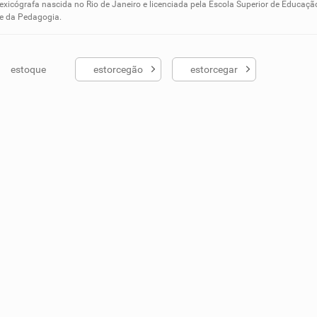
ados me ajudou
lexicógrafa nascida no Rio de Janeiro e licenciada pela Escola Superior de Educaçã
 e da Pedagogia.
estoque
estorcegão
estorcegar