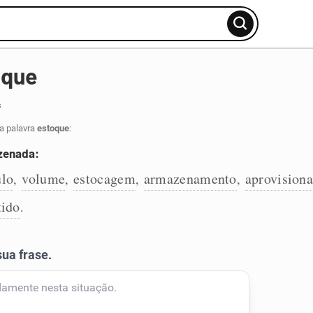
oque
s
a palavra
estoque
:
zenada:
lo
volume
estocagem
armazenamento
aprovision
,
,
,
,
tido
.