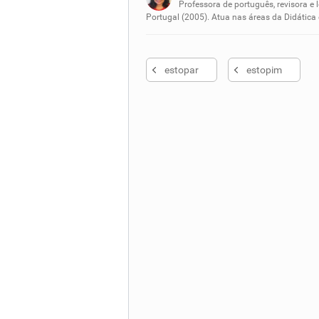
Nenhum dos sinônimos apresent
Professora de português, revisora e 
Portugal (2005). Atua nas áreas da Didática
Outro
estopar
estopim