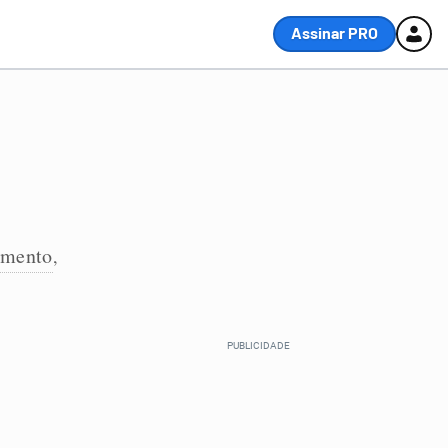
Assinar PRO
amento
,