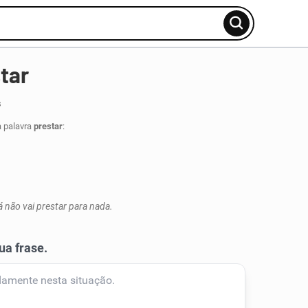
tar
s
a palavra
prestar
:
 não vai prestar para nada.