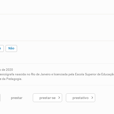
m
Não
o de 2020
ados me ajudou
lexicógrafa nascida no Rio de Janeiro e licenciada pela Escola Superior de Educaçã
 e da Pedagogia.
prestar
prestar-se
prestativo