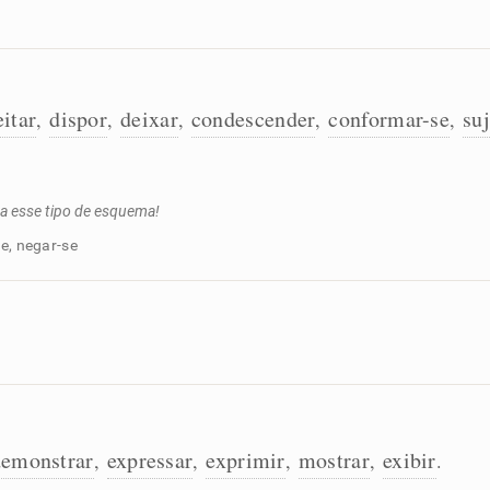
eitar
dispor
deixar
condescender
conformar-se
suj
,
,
,
,
,
a esse tipo de esquema!
se, negar-se
demonstrar
expressar
exprimir
mostrar
exibir
,
,
,
,
.