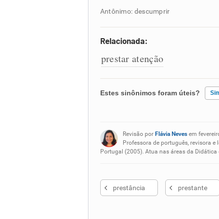
Antônimo: descumprir
Relacionada:
prestar atenção
Estes sinônimos foram úteis?
Si
Existem sinônimos incorretos
Revisão por
Flávia Neves
em fevereir
Nenhum dos sinônimos apresent
Professora de português, revisora e 
Portugal (2005). Atua nas áreas da Didática
Outro
prestância
prestante