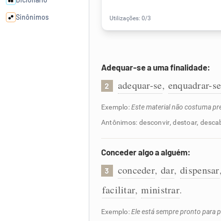
Sinônimos
Cata-letras
Adequar-se a uma finalidade:
Conexões
adequar-se
enquadrar-s
,
2
Caça-palavras
Exemplo:
Este material não costuma pre
Antônimos: desconvir, destoar, desca
Conceder algo a alguém:
Dicionário
conceder
dar
dispensar
,
,
3
Sinônimos
facilitar
ministrar
,
.
Exemplo:
Ele está sempre pronto para p