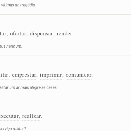
vítimas da tragédia.
tar
ofertar
dispensar
render
,
,
,
.
 deus nenhum.
itir
emprestar
imprimir
comunicar
,
,
,
.
tar um ar mais alegre às casas.
executar
realizar
,
.
serviço militar?