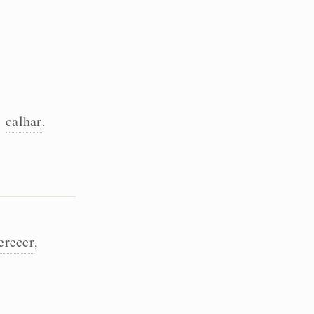
calhar
,
.
erecer
,