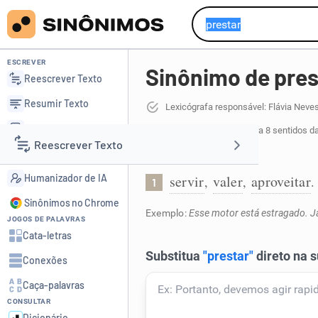
ESCREVER
Sinônimo de pres
Reescrever Texto
Resumir Texto
Lexicógrafa responsável: Flávia Neve
Corrigir Texto
54 sinônimos de prestar
para 8 sentidos d
Reescrever Texto
Detector de IA
Ter serventia:
Humanizador de IA
servir
valer
aproveitar
,
,
.
1
Resumir Texto
Sinônimos no Chrome
Exemplo:
Esse motor está estragado. Já
JOGOS DE PALAVRAS
Corrigir Texto
Cata-letras
Conexões
Detector de IA
Caça-palavras
CONSULTAR
Humanizador de IA
Dicionário