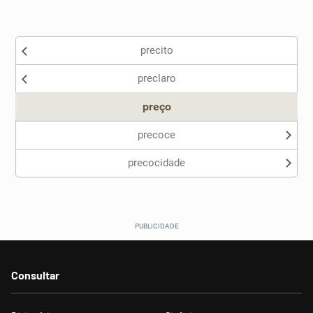
Existem sinônimos incorretos
precito
Nenhum dos sinônimos apresentados me ajudou
preclaro
Outro
preço
precoce
precocidade
Consultar