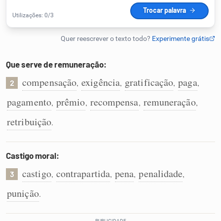
Humanizador de IA
Que serve de remuneração:
Cata-letras
compensação
exigência
gratificação
paga
,
,
,
,
2
Conexões
pagamento
prêmio
recompensa
remuneração
,
,
,
,
retribuição
.
Caça-palavras
Castigo moral:
castigo
contrapartida
pena
penalidade
,
,
,
,
3
Dicionário
punição
.
Sinônimos