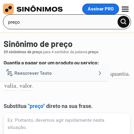
Assinar PRO
MENU
Sinônimo de preço
29 sinônimos de preço
para 4 sentidos da palavra
preço
:
Quantia a pagar por um produto ou serviço:
custo
importância
importe
montante
quantia
Reescrever Texto
,
,
,
,
,
1
valia
valor
,
.
Resumir Texto
Corrigir Texto
Detector de IA