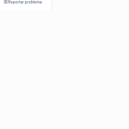
Reportar problema
Consultar
Escrev
Dicionário
Reescre
Sinônimos
Parafra
Conjugação
Corrigir
Antônimos
Resumir
O
Dicionário Online de Sinônimos
é parte do
Dicio.com.br
e
conta com mais de 30 mil sinônimos de palavras e de expressões
em português do Brasil.