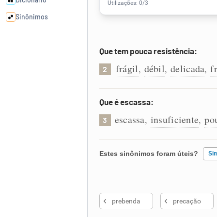
Sinônimos
Cata-letras
Que tem pouca resistência:
frágil
débil
delicada
f
,
,
,
2
Conexões
Caça-palavras
Que é escassa:
escassa
insuficiente
po
,
,
3
Dicionário
Estes sinônimos foram úteis?
Si
Sinônimos
Existem sinônimos incorretos
prebenda
precação
Nenhum dos sinônimos apresent