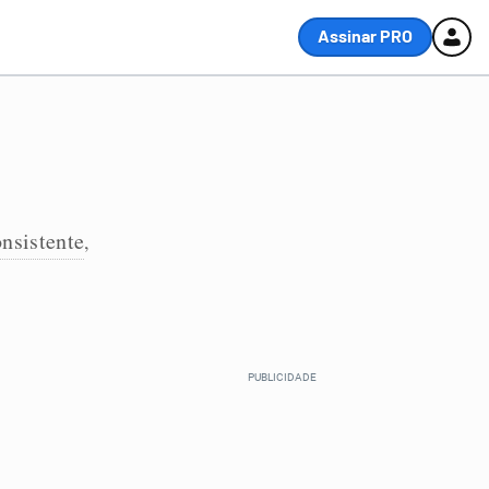
Assinar PRO
onsistente
,