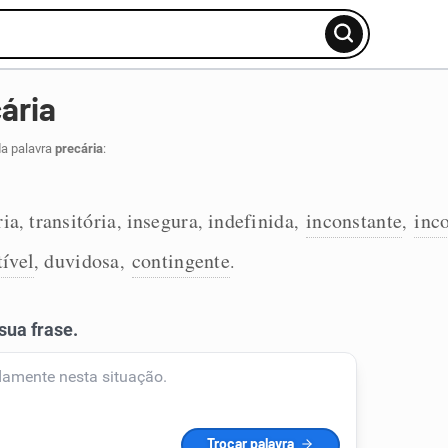
ária
da palavra
precária
:
ria
transitória
insegura
indefinida
inconstante
inc
,
,
,
,
,
tível
duvidosa
contingente
,
,
.