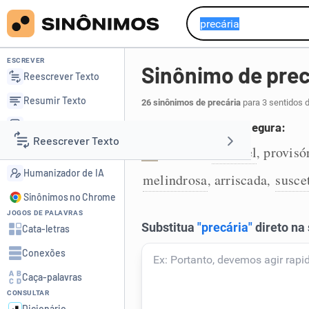
ESCREVER
Sinônimo de prec
Reescrever Texto
Resumir Texto
26 sinônimos de precária
para 3 sentidos 
Corrigir Texto
Que não é estável ou segura:
Reescrever Texto
Detector de IA
incerta
instável
provisó
,
,
1
Humanizador de IA
melindrosa
arriscada
susce
,
,
Resumir Texto
Sinônimos no Chrome
JOGOS DE PALAVRAS
Corrigir Texto
Cata-letras
Conexões
Detector de IA
Caça-palavras
CONSULTAR
Humanizador de IA
Dicionário