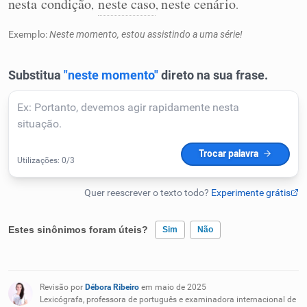
nesta condição
neste caso
neste cenário
,
,
.
Exemplo:
Neste momento, estou assistindo a uma série!
Estes sinônimos foram úteis?
Sim
Não
Existem sinônimos incorretos
Revisão por
Débora Ribeiro
em maio de 2025
Nenhum dos sinônimos apresentados me ajudou
Lexicógrafa, professora de português e examinadora internacional de