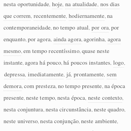
nesta oportunidade
hoje
na atualidade
nos dias
,
,
,
Humanizador de IA
que correm
recentemente
hodiernamente
na
,
,
,
contemporaneidade
no tempo atual
por ora
por
,
,
,
enquanto
por agora
ainda agora
agorinha
agora
Cata-letras
,
,
,
,
mesmo
em tempo recentíssimo
quase neste
,
,
Conexões
instante
agora há pouco
há poucos instantes
logo
,
,
,
,
Caça-palavras
depressa
imediatamente
já
prontamente
sem
,
,
,
,
demora
com presteza
no tempo presente
na época
,
,
,
presente
neste tempo
nesta época
neste contexto
,
,
,
,
Dicionário
nesta conjuntura
nesta circunstância
neste quadro
,
,
,
neste universo
nesta conjunção
neste ambiente
,
,
,
Sinônimos