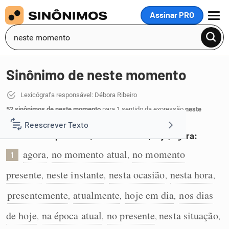
Assinar PRO
MENU
Sinônimo de neste momento
Lexicógrafa responsável: Débora Ribeiro
52 sinônimos de neste momento
para 1 sentido da expressão
neste
momento
:
Reescrever Texto
No momento presente; neste instante; hoje, agora:
agora
no momento atual
no momento
Resumir Texto
,
,
1
presente
neste instante
nesta ocasião
nesta hora
,
,
,
,
Corrigir Texto
presentemente
atualmente
hoje em dia
nos dias
,
,
,
Detector de IA
de hoje
na época atual
no presente
nesta situação
,
,
,
,