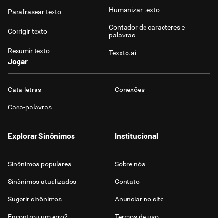
Humanizar texto
Parafrasear texto
Contador de caracteres e
Corrigir texto
palavras
Resumir texto
Texxto.ai
Jogar
Cata-letras
Conexões
Caça-palavras
Explorar Sinônimos
Institucional
Sinônimos populares
Sobre nós
Sinônimos atualizados
Contato
Sugerir sinônimos
Anunciar no site
Encontrou um erro?
Termos de uso