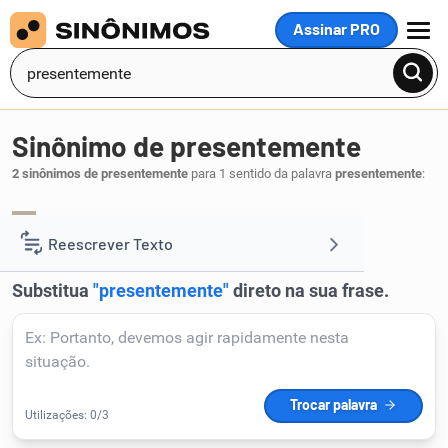
Assinar PRO
MENU
Sinônimo de presentemente
2 sinônimos de presentemente
para 1 sentido da palavra
presentemente
:
actualmente
agora
,
.
1
Reescrever Texto
Resumir Texto
Corrigir Texto
Detector de IA