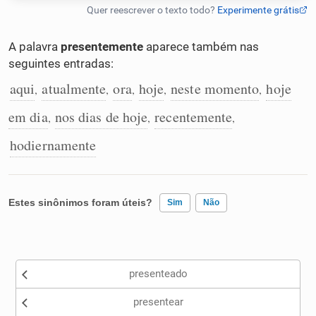
Humanizador de IA
A palavra
presentemente
aparece também nas
seguintes entradas:
aqui
atualmente
ora
hoje
neste momento
hoje
,
,
,
,
,
Cata-letras
em dia
nos dias de hoje
recentemente
,
,
,
Conexões
hodiernamente
Caça-palavras
Estes sinônimos foram úteis?
Sim
Não
Existem sinônimos incorretos
Dicionário
presenteado
Nenhum dos sinônimos apresentados me ajudou
Sinônimos
presentear
Outro