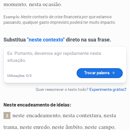
momento
nesta ocasião
,
.
Humanizador de IA
Exemplo:
Neste contexto de crise financeira por que estamos
passando, qualquer gasto imprevisto poderá ter muito impacto.
Cata-letras
Conexões
Caça-palavras
Dicionário
Neste encadeamento de ideias:
neste encadeamento
nesta contextura
nesta
,
,
2
Sinônimos
trama
neste enredo
neste âmbito
neste campo
,
,
,
,