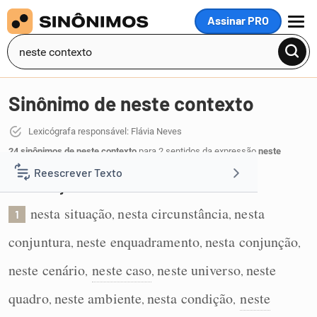
Assinar PRO
MENU
Sinônimo de neste contexto
Lexicógrafa responsável: Flávia Neves
24 sinônimos de neste contexto
para 2 sentidos da expressão
neste
contexto
:
Reescrever Texto
Neste conjunto de circunstâncias:
nesta situação
nesta circunstância
nesta
Resumir Texto
,
,
1
conjuntura
neste enquadramento
nesta conjunção
,
,
,
Corrigir Texto
neste cenário
neste caso
neste universo
neste
,
,
,
Detector de IA
quadro
neste ambiente
nesta condição
neste
,
,
,