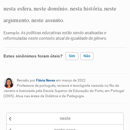
nesta esfera
neste domínio
nesta história
neste
,
,
,
argumento
neste assunto
,
.
Exemplo:
As políticas educativas estão sendo analisadas e
reformuladas neste contexto atual de igualdade de gênero.
Estes sinônimos foram úteis?
Sim
Não
Existem sinônimos incorretos
Revisão por
Flávia Neves
em março de 2022
Nenhum dos sinônimos apresentados me ajudou
Professora de português, revisora e lexicógrafa nascida no Rio de
Janeiro e licenciada pela Escola Superior de Educação do Porto, em Portugal
(2005). Atua nas áreas da Didática e da Pedagogia.
Outro
neste