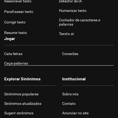
Reescrever texto
Detector de IA
Humanizar texto
Parafrasear texto
Contador de caracteres e
Corrigir texto
palavras
Resumir texto
Texxto.ai
Jogar
Cata-letras
Conexões
Caça-palavras
Explorar Sinônimos
Institucional
Sinônimos populares
Sobre nós
Sinônimos atualizados
Contato
Sugerir sinônimos
Anunciar no site