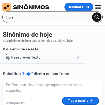
Assinar PRO
MENU
Sinônimo de hoje
10 sinônimos de hoje
para 3 sentidos da palavra
hoje
:
O dia em que se está:
este dia
no dia corrente
Reescrever Texto
,
.
1
Resumir Texto
Corrigir Texto
Detector de IA