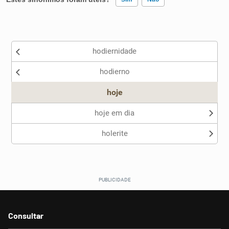
Existem sinônimos incorretos
hodiernidade
Nenhum dos sinônimos apresentados me ajudou
hodierno
Outro
hoje
hoje em dia
holerite
Consultar