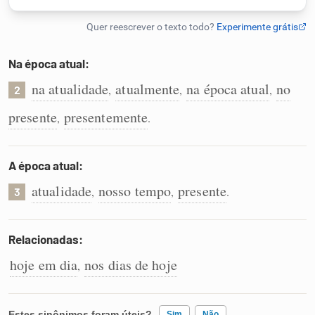
Humanizador de IA
Na época atual:
na atualidade
atualmente
na época atual
no
,
,
,
2
Cata-letras
presente
presentemente
,
.
Conexões
A época atual:
Caça-palavras
atualidade
nosso tempo
presente
,
,
.
3
Relacionadas:
Dicionário
hoje em dia
nos dias de hoje
,
Sinônimos
Estes sinônimos foram úteis?
Sim
Não