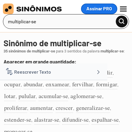
Assinar PRO
MENU
Sinônimo de multiplicar-se
35 sinônimos de multiplicar-se
para 3 sentidos da palavra
multiplicar-se
:
Aparecer em grande quantidade:
infestar
abarrotar
encher
ferver
invadir
Reescrever Texto
,
,
,
,
,
1
ocupar
abundar
enxamear
fervilhar
formigar
,
,
,
,
,
Resumir Texto
lotar
pulular
acumular-se
aglomerar-se
,
,
,
,
Corrigir Texto
proliferar
aumentar
crescer
generalizar-se
,
,
,
,
estender-se
alastrar-se
difundir-se
espalhar-se
,
,
,
,
Detector de IA
propagar-se
.