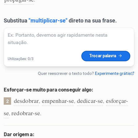
Humanizador de IA
Cata-letras
Conexões
Caça-palavras
Esforçar-se muito para conseguir algo:
desdobrar
empenhar-se
dedicar-se
esforçar-
,
,
,
2
Dicionário
se
redobrar-se
,
.
Sinônimos
Dar origem a: