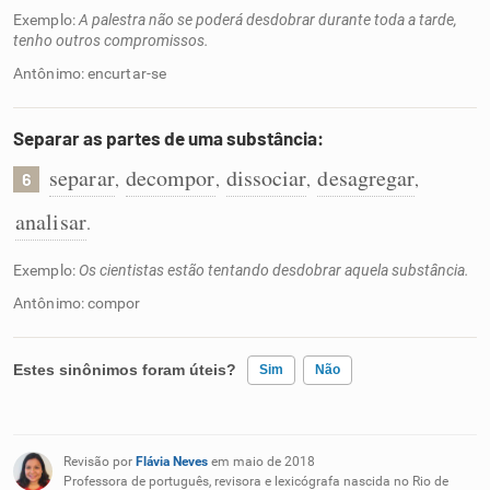
Exemplo:
A palestra não se poderá desdobrar durante toda a tarde,
tenho outros compromissos.
Antônimo: encurtar-se
Separar as partes de uma substância:
separar
decompor
dissociar
desagregar
,
,
,
,
6
analisar
.
Exemplo:
Os cientistas estão tentando desdobrar aquela substância.
Antônimo: compor
Estes sinônimos foram úteis?
Sim
Não
Existem sinônimos incorretos
Revisão por
Flávia Neves
em maio de 2018
Nenhum dos sinônimos apresentados me ajudou
Professora de português, revisora e lexicógrafa nascida no Rio de