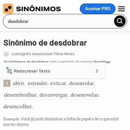
Assinar PRO
MENU
Sinônimo de desdobrar
Lexicógrafa responsável: Flávia Neves
36 sinônimos de desdobrar
para 6 sentidos da palavra
desdobrar
:
Reescrever Texto
Abrir algo que estava dobrado:
abrir
estender
esticar
desenrolar
,
,
,
,
1
Resumir Texto
desembrulhar
desenvergar
desenovelar
,
,
,
Corrigir Texto
desencolher
.
Exemplo:
Você já pode desdobrar a folha de papel e ler o que está
Detector de IA
escrito dentro.