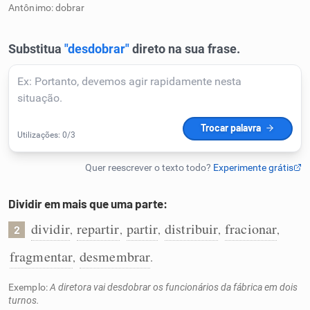
Antônimo: dobrar
Humanizador de IA
Cata-letras
Conexões
Caça-palavras
Dividir em mais que uma parte:
dividir
repartir
partir
distribuir
fracionar
,
,
,
,
,
2
Dicionário
fragmentar
desmembrar
,
.
Sinônimos
Exemplo:
A diretora vai desdobrar os funcionários da fábrica em dois
turnos.