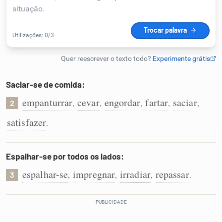
Humanizador de IA
Cata-letras
Saciar-se de comida:
Conexões
empanturrar
cevar
engordar
fartar
saciar
,
,
,
,
,
2
satisfazer
.
Caça-palavras
Espalhar-se por todos os lados:
espalhar-se
impregnar
irradiar
repassar
,
,
,
.
3
Dicionário
Sinônimos