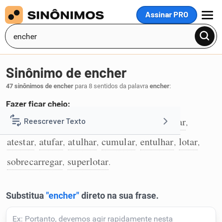
Assinar PRO
MENU
Sinônimo de encher
47 sinônimos de encher
para 8 sentidos da palavra
encher
:
Fazer ficar cheio:
rechear
abarrotar
acumular
assoberbar
Reescrever Texto
,
,
,
,
1
atestar
atufar
atulhar
cumular
entulhar
lotar
,
,
,
,
,
,
Resumir Texto
sobrecarregar
superlotar
,
.
Corrigir Texto
Detector de IA