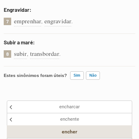
Engravidar:
emprenhar
engravidar
,
.
7
Subir a maré:
subir
transbordar
,
.
8
Estes sinônimos foram úteis?
Sim
Não
Existem sinônimos incorretos
encharcar
Nenhum dos sinônimos apresentados me ajudou
enchente
Outro
encher