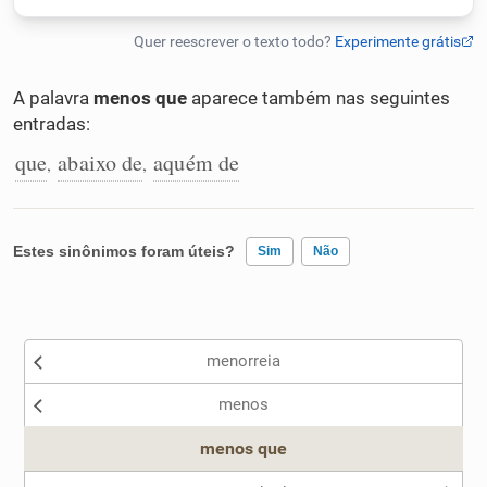
Humanizador de IA
A palavra
menos que
aparece também nas seguintes
entradas:
Cata-letras
que
abaixo de
aquém de
,
,
Conexões
Estes sinônimos foram úteis?
Sim
Não
Caça-palavras
Existem sinônimos incorretos
menorreia
Nenhum dos sinônimos apresentados me ajudou
Dicionário
menos
Outro
menos que
Sinônimos