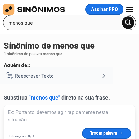
Assinar PRO
MENU
Sinônimo de menos que
1 sinônimo
da palavra
menos que
:
Aquém de::
aquém
Reescrever Texto
.
1
Resumir Texto
Corrigir Texto
Detector de IA