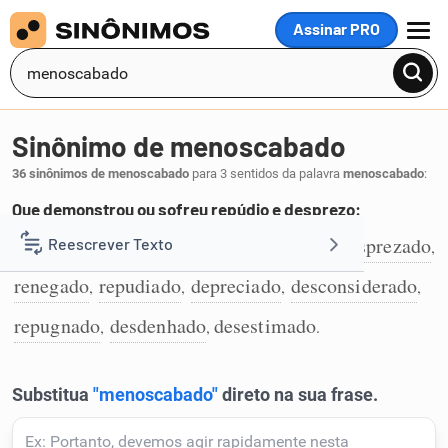
Assinar PRO
MENU
Sinônimo de menoscabado
36 sinônimos de menoscabado
para 3 sentidos da palavra
menoscabado
:
Que demonstrou ou sofreu repúdio e desprezo:
rejeitado
desprezado
ignorado
menosprezado
Reescrever Texto
,
,
,
,
1
renegado
repudiado
depreciado
desconsiderado
,
,
,
,
Resumir Texto
repugnado
desdenhado
desestimado
,
,
.
Corrigir Texto
Detector de IA