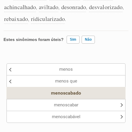
achincalhado
aviltado
desonrado
desvalorizado
,
,
,
,
rebaixado
ridicularizado
,
.
Estes sinônimos foram úteis?
Sim
Não
Existem sinônimos incorretos
menos
Nenhum dos sinônimos apresentados me ajudou
menos que
Outro
menoscabado
menoscabar
menoscabável