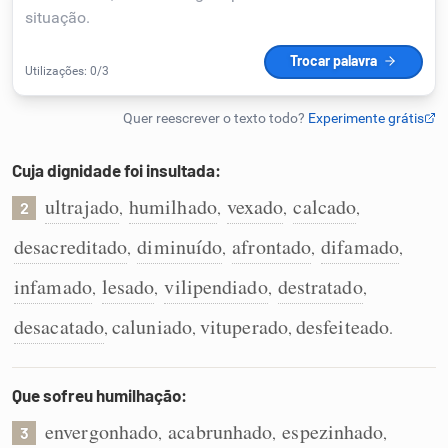
Humanizador de IA
Cata-letras
Cuja dignidade foi insultada:
Conexões
ultrajado
humilhado
vexado
calcado
,
,
,
,
2
desacreditado
diminuído
afrontado
difamado
,
,
,
,
Caça-palavras
infamado
lesado
vilipendiado
destratado
,
,
,
,
desacatado
caluniado
vituperado
desfeiteado
,
,
,
.
Dicionário
Que sofreu humilhação:
Sinônimos
envergonhado
acabrunhado
espezinhado
,
,
,
3