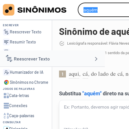
ESCREVER
Sinônimo de aq
Reescrever Texto
Resumir Texto
Lexicógrafa responsável: Flávia Neve
Corrigir Texto
8 sinônimos de aquém
para 1 sentido da p
Reescrever Texto
Detector de IA
Do lado de cá:
Humanizador de IA
aqui
cá
do lado de cá
n
,
,
,
1
Resumir Texto
Sinônimos no Chrome
JOGOS DE PALAVRAS
Corrigir Texto
Cata-letras
Conexões
Detector de IA
Caça-palavras
CONSULTAR
Humanizador de IA
Dicionário