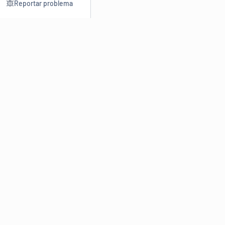
Reportar problema
Consultar
Escrev
Dicionário
Reescre
Sinônimos
Parafra
Conjugação
Corrigir
Antônimos
Resumir
O
Dicionário Online de Sinônimos
é parte do
Dicio.com.br
e
conta com mais de 30 mil sinônimos de palavras e de expressões
em português do Brasil.