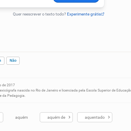
m
Não
o de 2017
ados me ajudou
lexicógrafa nascida no Rio de Janeiro e licenciada pela Escola Superior de Educaçã
 e da Pedagogia.
aquém
aquém de
aquentado