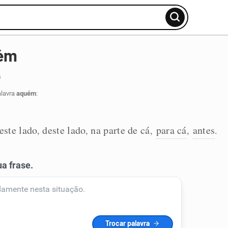
uém
s
alavra
aquém
:
este lado
deste lado
na parte de cá
para cá
antes
,
,
,
,
.