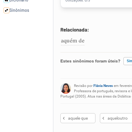
Sinônimos
Cata-letras
Relacionada:
aquém de
Conexões
Caça-palavras
Estes sinônimos foram úteis?
Si
Existem sinônimos incorretos
Revisão por
Flávia Neves
em fevereir
Nenhum dos sinônimos apresent
Professora de português, revisora e 
Dicionário
Portugal (2005). Atua nas áreas da Didática
Outro
Sinônimos
aquele que
aqueloutro