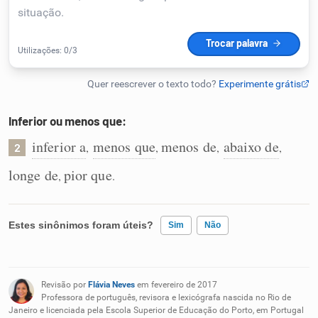
Humanizador de IA
Cata-letras
Inferior ou menos que:
Conexões
inferior a
menos que
menos de
abaixo de
,
,
,
,
2
longe de
pior que
,
.
Caça-palavras
Estes sinônimos foram úteis?
Sim
Não
Dicionário
Existem sinônimos incorretos
Revisão por
Flávia Neves
em fevereiro de 2017
Sinônimos
Nenhum dos sinônimos apresentados me ajudou
Professora de português, revisora e lexicógrafa nascida no Rio de
Janeiro e licenciada pela Escola Superior de Educação do Porto, em Portugal