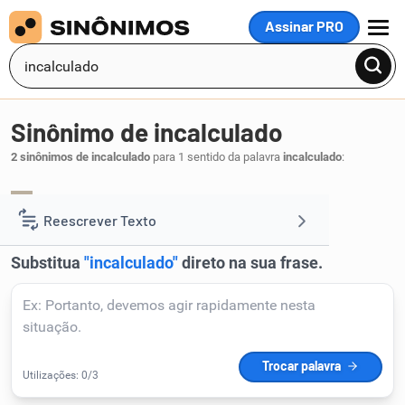
Assinar PRO
MENU
Sinônimo de incalculado
2 sinônimos de incalculado
para 1 sentido da palavra
incalculado
:
imprevisto
inesperado
,
.
1
Reescrever Texto
Resumir Texto
Corrigir Texto
Detector de IA