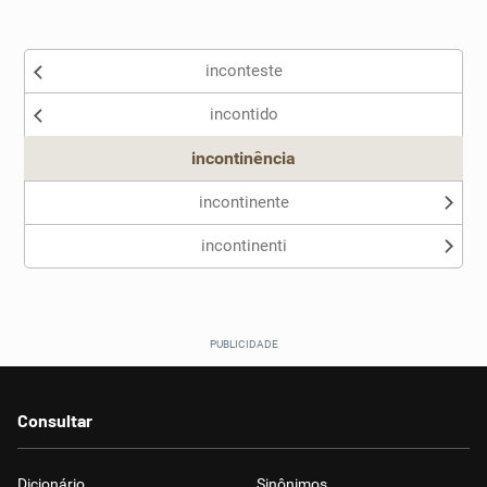
Existem sinônimos incorretos
inconteste
Nenhum dos sinônimos apresentados me ajudou
incontido
Outro
incontinência
incontinente
incontinenti
Consultar
Dicionário
Sinônimos