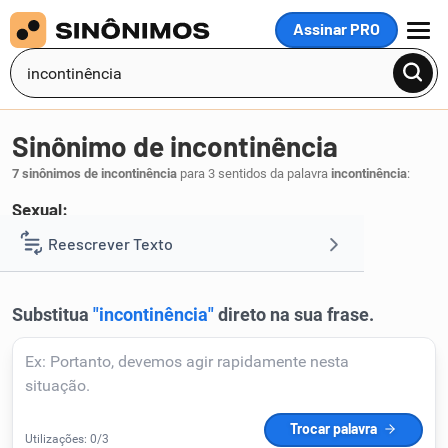
Assinar PRO
MENU
Sinônimo de incontinência
7 sinônimos de incontinência
para 3 sentidos da palavra
incontinência
:
Sexual:
devassidão
Reescrever Texto
.
1
Resumir Texto
Corrigir Texto
Detector de IA