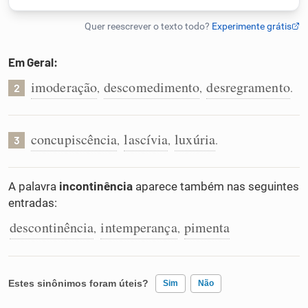
Humanizador de IA
Em Geral:
imoderação
descomedimento
desregramento
,
,
.
2
Cata-letras
Conexões
concupiscência
lascívia
luxúria
,
,
.
3
Caça-palavras
A palavra
incontinência
aparece também nas seguintes
entradas:
descontinência
intemperança
pimenta
,
,
Dicionário
Estes sinônimos foram úteis?
Sinônimos
Sim
Não