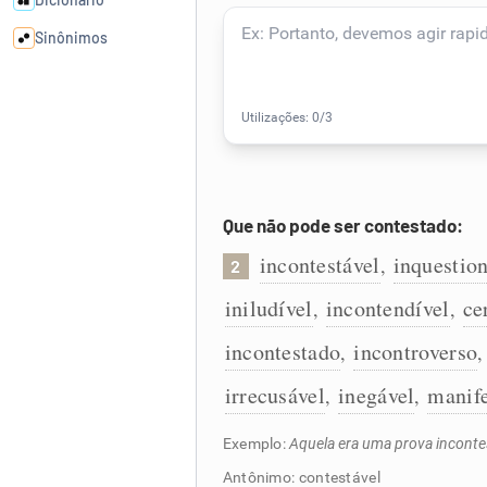
Sinônimos
Cata-letras
Conexões
Que não pode ser contestado:
Caça-palavras
incontestável
inquestio
,
2
iniludível
incontendível
ce
,
,
Dicionário
incontestado
incontroverso
,
irrecusável
inegável
manif
,
,
Sinônimos
Exemplo:
Aquela era uma prova inconte
Antônimo: contestável