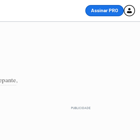
Assinar PRO
epante
,