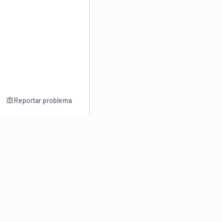
Reportar problema
Consultar
Escrev
Dicionário
Reescre
Sinônimos
Parafra
Conjugação
Corrigir