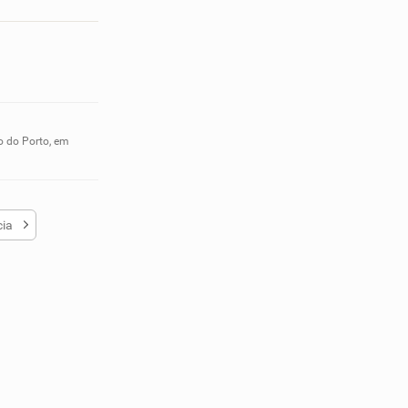
o do Porto, em
cia