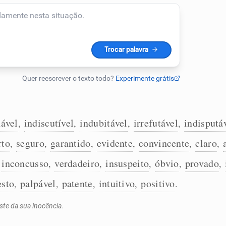
nável
indiscutível
indubitável
irrefutável
indisputá
,
,
,
,
rto
seguro
garantido
evidente
convincente
claro
,
,
,
,
,
,
inconcusso
verdadeiro
insuspeito
óbvio
provado
,
,
,
,
,
,
esto
palpável
patente
intuitivo
positivo
,
,
,
,
.
ste da sua inocência.