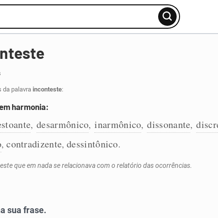
nteste
s
s da palavra
inconteste
:
 em harmonia:
estoante
desarmônico
inarmônico
dissonante
discr
,
,
,
,
o
contradizente
dessintônico
,
,
.
ste que em nada se relacionava com o relatório das ocorrências.