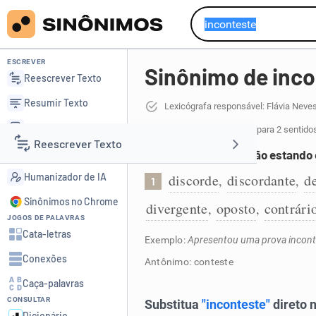
ESCREVER
Sinônimo de inco
Reescrever Texto
Resumir Texto
Lexicógrafa responsável: Flávia Neve
Corrigir Texto
42 sinônimos de inconteste
para 2 sentido
Reescrever Texto
Detector de IA
Que não é conteste, não estando
Humanizador de IA
discorde
discordante
d
,
,
1
Resumir Texto
Sinônimos no Chrome
divergente
oposto
contrári
,
,
JOGOS DE PALAVRAS
Corrigir Texto
Cata-letras
Exemplo:
Apresentou uma prova inconte
Conexões
Antônimo: conteste
Detector de IA
Caça-palavras
CONSULTAR
Humanizador de IA
Dicionário