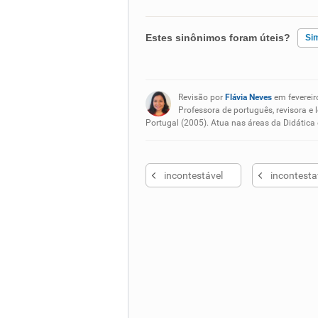
Estes sinônimos foram úteis?
Si
Existem sinônimos incorretos
Revisão por
Flávia Neves
em fevereir
Nenhum dos sinônimos apresent
Professora de português, revisora e 
Portugal (2005). Atua nas áreas da Didática
Outro
incontestável
incontest