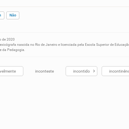
m
Não
o de 2020
ados me ajudou
lexicógrafa nascida no Rio de Janeiro e licenciada pela Escola Superior de Educaçã
 e da Pedagogia.
avelmente
inconteste
incontido
incontinên