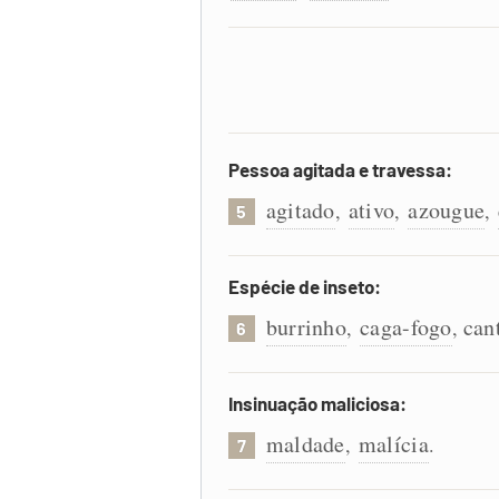
Pessoa agitada e travessa:
agitado
ativo
azougue
,
,
,
5
Espécie de inseto:
burrinho
caga-fogo
can
,
,
6
Insinuação maliciosa:
maldade
malícia
,
.
7