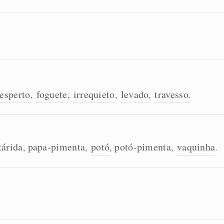
esperto
foguete
irrequieto
levado
travesso
,
,
,
,
.
tárida
papa-pimenta
potó
potó-pimenta
vaquinha
,
,
,
,
.