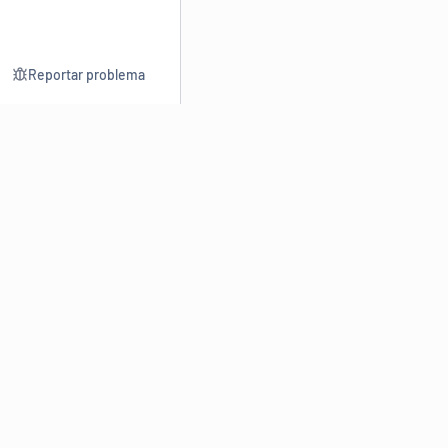
Reportar problema
Consultar
Escrev
Dicionário
Reescre
Sinônimos
Parafra
Conjugação
Corrigir
Antônimos
Resumir