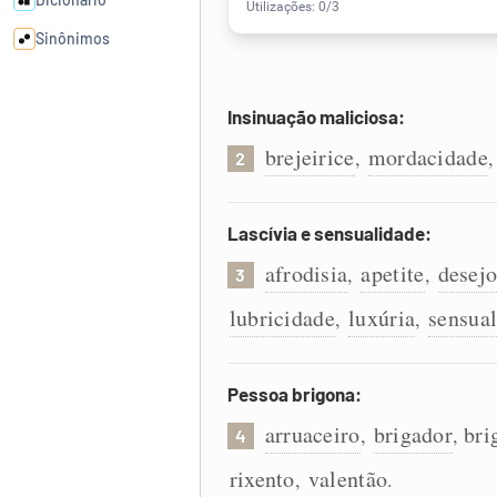
Sinônimos
Cata-letras
Insinuação maliciosa:
brejeirice
mordacidade
,
2
Conexões
Caça-palavras
Lascívia e sensualidade:
afrodisia
apetite
desej
,
,
3
lubricidade
luxúria
sensua
,
,
Dicionário
Pessoa brigona:
Sinônimos
arruaceiro
brigador
bri
,
,
4
rixento
valentão
,
.