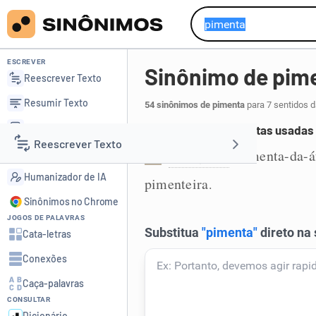
ESCREVER
Sinônimo de pim
Reescrever Texto
Resumir Texto
54 sinônimos de pimenta
para 7 sentidos d
Corrigir Texto
Nome comum de plantas usadas
Reescrever Texto
Detector de IA
malagueta
pimenta-da-á
,
1
Humanizador de IA
pimenteira
.
Resumir Texto
Sinônimos no Chrome
JOGOS DE PALAVRAS
Corrigir Texto
Cata-letras
Conexões
Detector de IA
Caça-palavras
CONSULTAR
Humanizador de IA
Dicionário