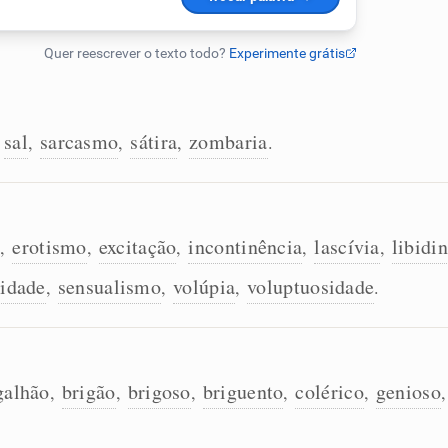
sal
sarcasmo
sátira
zombaria
,
,
,
,
.
o
erotismo
excitação
incontinência
lascívia
libidi
,
,
,
,
,
lidade
sensualismo
volúpia
voluptuosidade
,
,
,
.
galhão
brigão
brigoso
briguento
colérico
genioso
,
,
,
,
,