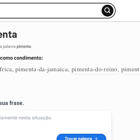
enta
a palavra
pimenta
:
 como condimento:
frica
pimenta-da-jamaica
pimenta-do-reino
piment
,
,
,