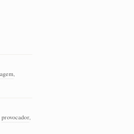
nagem
,
provocador
,
,