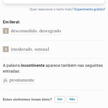
Humanizador de IA
Em Geral:
descomedido
desregrado
,
.
2
Cata-letras
Conexões
imoderado
sensual
,
.
3
Caça-palavras
A palavra
incontinente
aparece também nas seguintes
entradas:
já
prontamente
,
Dicionário
Estes sinônimos foram úteis?
Sinônimos
Sim
Não