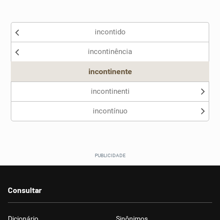
Existem sinônimos incorretos
incontido
Nenhum dos sinônimos apresentados me ajudou
incontinência
Outro
incontinente
incontinenti
incontínuo
Consultar
Dicionário
Sinônimos