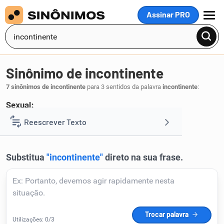
Assinar PRO
MENU
Sinônimo de incontinente
7 sinônimos de incontinente
para 3 sentidos da palavra
incontinente
:
Sexual:
lascivo
libertino
devasso
Reescrever Texto
,
,
.
1
Resumir Texto
Corrigir Texto
Detector de IA